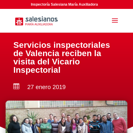
Inspectoría Salesiana María Auxiliadora
Servicios inspectoriales
de Valencia reciben la
visita del Vicario
Inspectorial

27 enero 2019