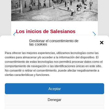
Los inicios de Salesianos
Terrassa
Gestionar el consentimiento de
las cookies
A partir de sus inquietudes sociales y religiosas,
un grupo de empresarios industriales de la
Para ofrecer las mejores experiencias, utilizamos tecnologías como las
ciudad, Antiguos Alumnos de los Salesianos de
cookies para almacenar y/o acceder a la información del dispositivo. El
Sarrià, Hosrta y Mataró, pidieron la fundación de
consentimiento de estas tecnologías nos permitirá procesar datos como el
una Escuela Profesional Salesiana en Terrassa.
comportamiento de navegación o las identificaciones únicas en este sitio.
Con...
No consentir o retirar el consentimiento, puede afectar negativamente a
ciertas características y funciones.
Aceptar
Denegar