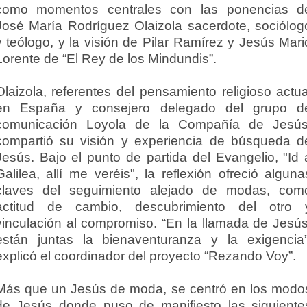
como momentos centrales con las ponencias d
José María Rodríguez Olaizola sacerdote, sociólog
y teólogo, y la visión de Pilar Ramírez y Jesús Mari
Lorente de “El Rey de los Mindundis”.
Olaizola, referentes del pensamiento religioso actua
en España y consejero delegado del grupo d
comunicación Loyola de la Compañía de Jesús
compartió su visión y experiencia de búsqueda d
Jesús. Bajo el punto de partida del Evangelio, "Id 
Galilea, allí me veréis", la reflexión ofreció alguna
claves del seguimiento alejado de modas, com
actitud de cambio, descubrimiento del otro 
vinculación al compromiso. “En la llamada de Jesús
están juntas la bienaventuranza y la exigencia”
explicó el coordinador del proyecto “Rezando Voy”.
Más que un Jesús de moda, se centró en los modo
de Jesús donde puso de manifiesto las siguiente