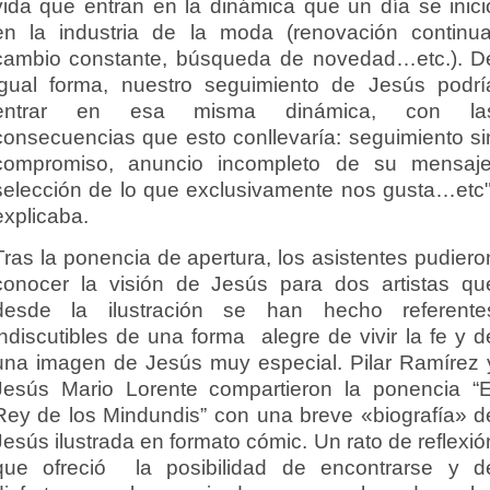
vida que entran en la dinámica que un día se inici
en la industria de la moda (renovación continua
cambio constante, búsqueda de novedad…etc.). D
igual forma, nuestro seguimiento de Jesús podrí
entrar en esa misma dinámica, con la
consecuencias que esto conllevaría: seguimiento si
compromiso, anuncio incompleto de su mensaje
selección de lo que exclusivamente nos gusta…etc"
explicaba.
Tras la ponencia de apertura, los asistentes pudiero
conocer la visión de Jesús para dos artistas qu
desde la ilustración se han hecho referente
indiscutibles de una forma alegre de vivir la fe y d
una imagen de Jesús muy especial. Pilar Ramírez 
Jesús Mario Lorente compartieron la ponencia “E
Rey de los Mindundis” con una breve «biografía» d
Jesús ilustrada en formato cómic. Un rato de reflexió
que ofreció la posibilidad de encontrarse y d