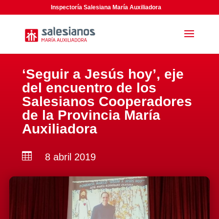
Inspectoría Salesiana María Auxiliadora
‘Seguir a Jesús hoy’, eje
del encuentro de los
Salesianos Cooperadores
de la Provincia María
Auxiliadora

8 abril 2019