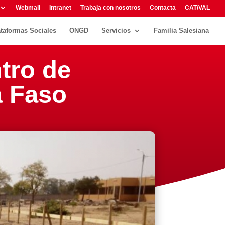
Webmail
Intranet
Trabaja con nosotros
Contacta
CAT/VAL
ataformas Sociales
ONGD
Servicios
Familia Salesiana
ntro de
a Faso