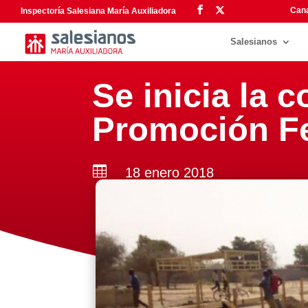
Cana
Inspectoría Salesiana María Auxiliadora
Salesianos
Se inicia la 
Promoción F

18 enero 2018