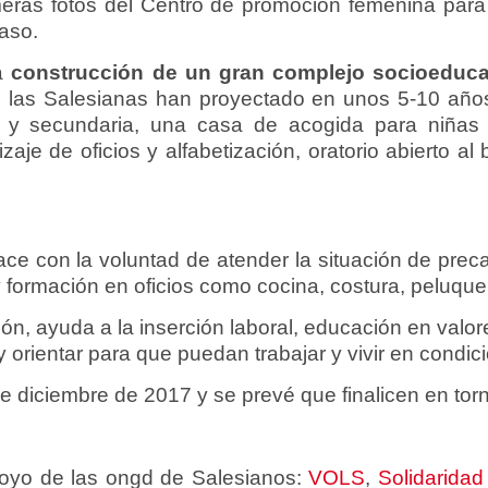
eras fotos del Centro de promoción femenina para
aso.
la
construcción de un gran complejo socioeducati
las Salesianas han proyectado en unos 5-10 años
a y secundaria, una casa de acogida para niñas
je de oficios y alfabetización, oratorio abierto al 
ce con la voluntad de atender la situación de pre
y formación en oficios como cocina, costura, peluquer
ón, ayuda a la inserción laboral, educación en valor
r y orientar para que puedan trabajar y vivir en condic
de diciembre de 2017 y se prevé que finalicen en to
poyo de las ongd de Salesianos:
VOLS
,
Solidarida