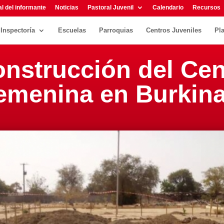
l del informante
Noticias
Pastoral Juvenil
Calendario
Recursos
Inspectoría
Escuelas
Parroquias
Centros Juveniles
Pl
construcción del Ce
emenina en Burkin