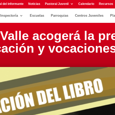
l del informante
Noticias
Pastoral Juvenil
Calendario
Recursos
Inspectoría
Escuelas
Parroquias
Centros Juveniles
Pl
Valle acogerá la p
cación y vocacione