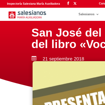
Cana
Inspectoría Salesiana María Auxiliadora
Salesianos
San José del 
del libro «Vo

21 septiembre 2018