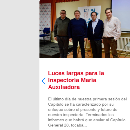
Luces largas para la
Inspectoría María
 todos los
Auxiliadora
aron para
 numeroso
El último día de nuestra primera sesión del
scalones
Capítulo se ha caracterizado por su
ado de
enfoque sobre el presente y futuro de
más...
nuestra inspectoría. Terminados los
informes que habrá que enviar al Capítulo
General 28, tocaba...