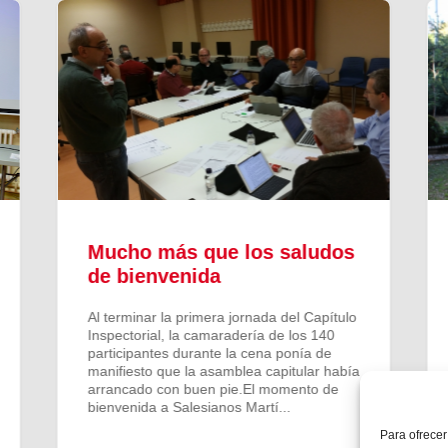
Mucho más que los saludos
de bienvenida
Al terminar la primera jornada del Capítulo
Inspectorial, la camaradería de los 140
participantes durante la cena ponía de
manifiesto que la asamblea capitular había
arrancado con buen pie.El momento de
bienvenida a Salesianos Martí...
Para ofrecer