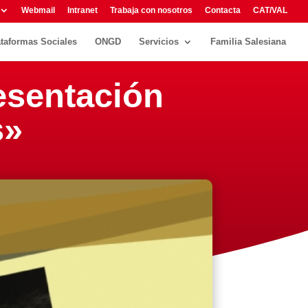
Webmail
Intranet
Trabaja con nosotros
Contacta
CAT/VAL
ataformas Sociales
ONGD
Servicios
Familia Salesiana
resentación
s»