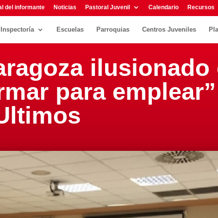
l del informante
Noticias
Pastoral Juvenil
Calendario
Recursos
Inspectoría
Escuelas
Parroquias
Centros Juveniles
Pl
aragoza ilusionado 
rmar para emplear”
Ultimos