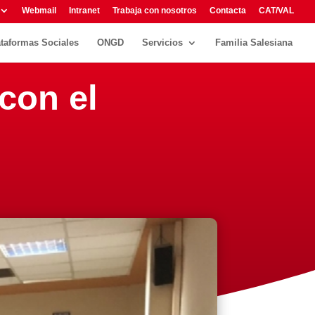
Webmail
Intranet
Trabaja con nosotros
Contacta
CAT/VAL
ataformas Sociales
ONGD
Servicios
Familia Salesiana
con el