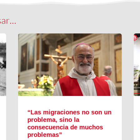
sar…
“Las migraciones no son un
problema, sino la
consecuencia de muchos
problemas”