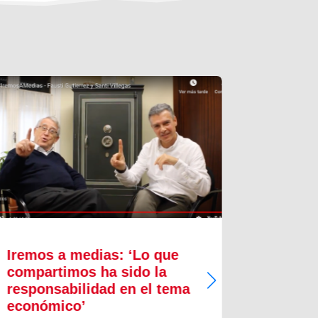
Iremos a medias: ‘Lo que
Innova
compartimos ha sido la
proces
responsabilidad en el tema
crecim
económico’