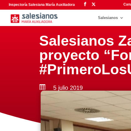
Cana
Inspectoría Salesiana María Auxiliadora
Salesianos
Salesianos Z
proyecto “Fo
#PrimeroLos

5 julio 2019