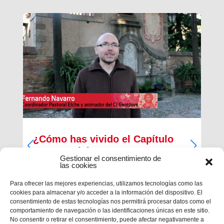
¿Cómo has vivido el Capítulo
Inspectorial?
Gestionar el consentimiento de
las cookies
Del 27 al 30 de diciembre ha tenido lugar la
primera parte del Capítulo Inspectorial de la
Para ofrecer las mejores experiencias, utilizamos tecnologías como las
Inspectoría María Auxiliadora, en la que han
cookies para almacenar y/o acceder a la información del dispositivo. El
participado un total de 121 salesianos, 117
consentimiento de estas tecnologías nos permitirá procesar datos como el
capitulares y 4 invitados, con la finalidad de
comportamiento de navegación o las identificaciones únicas en este sitio.
trabajar en las...
No consentir o retirar el consentimiento, puede afectar negativamente a