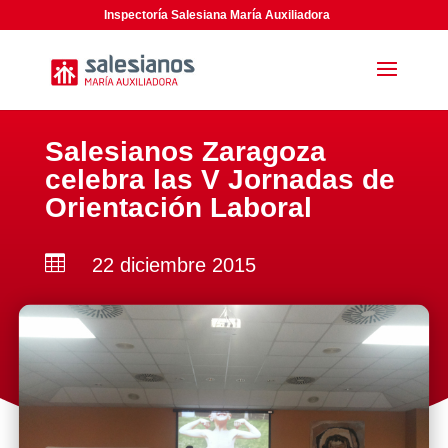
Inspectoría Salesiana María Auxiliadora
Salesianos Zaragoza
celebra las V Jornadas de
Orientación Laboral

22 diciembre 2015