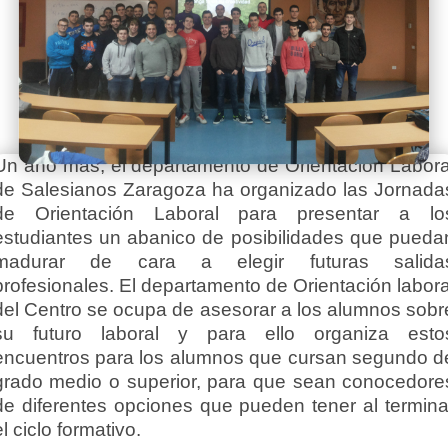
Un año más, el departamento de Orientación Labora
de Salesianos Zaragoza ha organizado las Jornada
de Orientación Laboral para presentar a lo
estudiantes un abanico de posibilidades que pueda
madurar de cara a elegir futuras salida
profesionales. El departamento de Orientación labora
del Centro se ocupa de asesorar a los alumnos sobr
su futuro laboral y para ello organiza esto
encuentros para los alumnos que cursan segundo d
grado medio o superior, para que sean conocedore
de diferentes opciones que pueden tener al termina
el ciclo formativo.