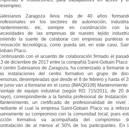
desempleo.
Salesianos Zaragoza lleva más de 40 años formand
profesionales en los sectores de automoción, industrial
mantenimiento, etc, siempre en coordinación con la
necesidades de las empresas de nuestro tejido industria
teniendo la suerte de colaborar con empresas punteras e
innovación tecnológica, como pueda ser, en este caso, Sain
Gobain Placo.
Continuando con el acuerdo de colaboración firmado el pasad
13 de diciembre de 2017 entre la compañía Saint-Gobain Placo 
el centro Salesianos de Zaragoza, ha comenzado a formarse e
las instalaciones del centro formativo un grupo de doc
personas, desempleadas que desde el 8 de febrero y hasta el 2
de junio van a formarse en el curso (IMAQ0108) Mantenimiento 
montaje de equipo industrial (según RD 715/2011, de 20 d
mayo), correspondiente a la familia profesional de Instalación 
Mantenimiento, un certificado de profesionalidad de nivel 
mediante el cual la empresa Saint-Gobain Placo va a reforza
nuevamente su compromiso con la comunidad local, pues est
acción formativa va acompañada del compromiso d
contratación de al menos el 50% de los participantes. En l