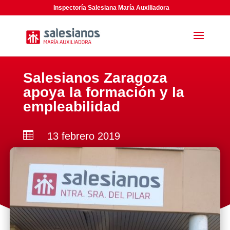
Inspectoría Salesiana María Auxiliadora
Salesianos Zaragoza
apoya la formación y la
empleabilidad

13 febrero 2019