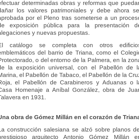
efectuar determinadas obras y reformas que pueda
dañar los valores patrimoniales y debe ahora se
aprobada por el Pleno tras someterse a un proces
de exposición pública para la presentación d
alegaciones y nuevas propuestas.
El catálogo se completa con otros edificio
emblemáticos del barrio de Triana, como el Colegi
Protectorado, o del entorno de la Palmera, en la zon
de la exposición universal, con el Pabellón de l
Marina, el Pabellón de Tabaco, el Pabellón de la Cru
Roja, el Pabellón de Carabineros y Aduanas o l
Casa Homenaje a Aníbal González, obra de Jua
Talavera en 1931.
Una obra de Gómez Millán en el corazón de Trian
La construcción salesiana se alzó sobre planos de
prestigioso arquitecto Antonio Gómez Millán e