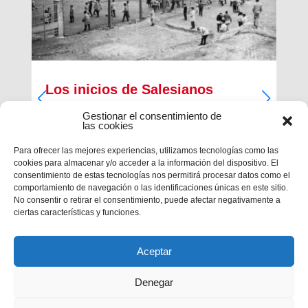
Los inicios de Salesianos
Terrassa
Gestionar el consentimiento de
las cookies
A partir de sus inquietudes sociales y religiosas,
un grupo de empresarios industriales de la
Para ofrecer las mejores experiencias, utilizamos tecnologías como las
ciudad, Antiguos Alumnos de los Salesianos de
cookies para almacenar y/o acceder a la información del dispositivo. El
Sarrià, Hosrta y Mataró, pidieron la fundación de
consentimiento de estas tecnologías nos permitirá procesar datos como el
una Escuela Profesional Salesiana en Terrassa.
comportamiento de navegación o las identificaciones únicas en este sitio.
Con...
No consentir o retirar el consentimiento, puede afectar negativamente a
ciertas características y funciones.
Aceptar
Denegar