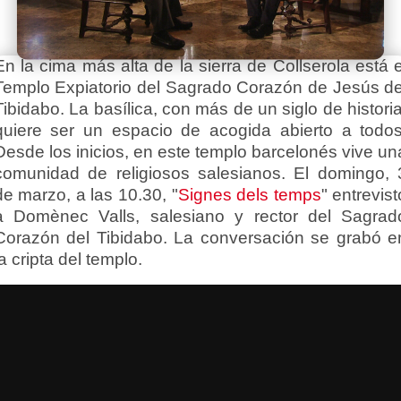
En la cima más alta de la sierra de Collserola está e
Templo Expiatorio del Sagrado Corazón de Jesús de
Tibidabo. La basílica, con más de un siglo de historia
quiere ser un espacio de acogida abierto a todos
Desde los inicios, en este templo barcelonés vive un
comunidad de religiosos salesianos. El domingo, 
de marzo, a las 10.30, "
Signes dels temps
" entrevist
a Domènec Valls, salesiano y rector del Sagrad
Corazón del Tibidabo. La conversación se grabó e
la cripta del templo.