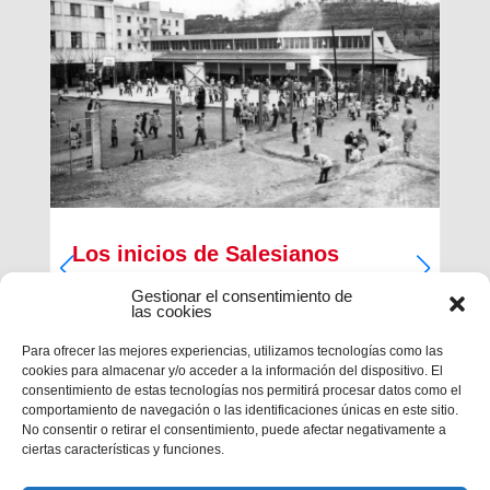
Los inicios de Salesianos
Terrassa
Gestionar el consentimiento de
las cookies
A partir de sus inquietudes sociales y religiosas,
un grupo de empresarios industriales de la
Para ofrecer las mejores experiencias, utilizamos tecnologías como las
ciudad, Antiguos Alumnos de los Salesianos de
cookies para almacenar y/o acceder a la información del dispositivo. El
Sarrià, Hosrta y Mataró, pidieron la fundación de
consentimiento de estas tecnologías nos permitirá procesar datos como el
una Escuela Profesional Salesiana en Terrassa.
comportamiento de navegación o las identificaciones únicas en este sitio.
Con...
No consentir o retirar el consentimiento, puede afectar negativamente a
ciertas características y funciones.