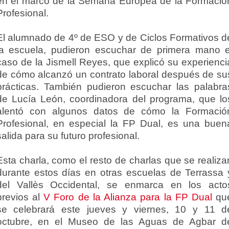
en el marco de la Semana Europea de la Formació
Profesional.
El alumnado de 4º de ESO y de Ciclos Formativos d
la escuela, pudieron escuchar de primera mano e
caso de la Jismell Reyes, que explicó su experienci
de cómo alcanzó un contrato laboral después de su
prácticas. También pudieron escuchar las palabra
de Lucía León, coordinadora del programa, que lo
alentó con algunos datos de cómo la Formació
Profesional, en especial la FP Dual, es una buen
salida para su futuro profesional.
Esta charla, como el resto de charlas que se realiza
durante estos días en otras escuelas de Terrassa 
del Vallès Occidental, se enmarca en los acto
previos al
V Foro de la Alianza para la FP Dual
qu
se celebrará este jueves y viernes, 10 y 11 d
octubre, en el Museo de las Aguas de Agbar d