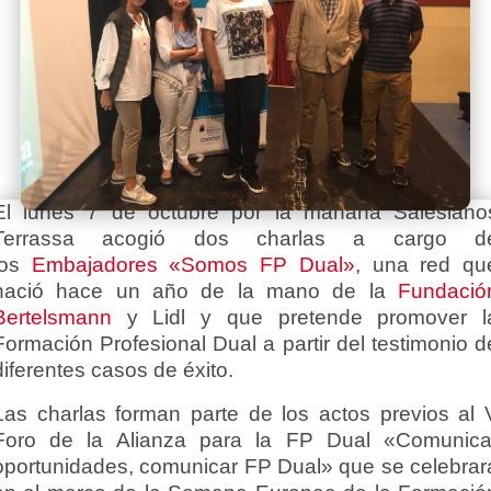
El lunes 7 de octubre por la mañana Salesiano
Terrassa acogió dos charlas a cargo d
los
Embajadores «Somos FP Dual»
, una red qu
nació hace un año de la mano de la
Fundació
Bertelsmann
y Lidl y que pretende promover l
Formación Profesional Dual a partir del testimonio d
diferentes casos de éxito.
Las charlas forman parte de los actos previos al 
Foro de la Alianza para la FP Dual «Comunica
oportunidades, comunicar FP Dual» que se celebrar