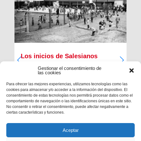
Los inicios de Salesianos
Terrassa
Gestionar el consentimiento de
las cookies
A partir de sus inquietudes sociales y religiosas,
un grupo de empresarios industriales de la
Para ofrecer las mejores experiencias, utilizamos tecnologías como las
ciudad, Antiguos Alumnos de los Salesianos de
cookies para almacenar y/o acceder a la información del dispositivo. El
Sarrià, Hosrta y Mataró, pidieron la fundación de
consentimiento de estas tecnologías nos permitirá procesar datos como el
una Escuela Profesional Salesiana en Terrassa.
comportamiento de navegación o las identificaciones únicas en este sitio.
Con...
No consentir o retirar el consentimiento, puede afectar negativamente a
ciertas características y funciones.
Aceptar