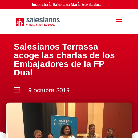
Inspectoría Salesiana María Auxiliadora
Salesianos Terrassa
acoge las charlas de los
Embajadores de la FP
Dual

9 octubre 2019