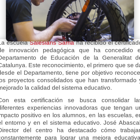
La escuela
Salesians Sarrià
ha recibido el certificad
de innovación pedagógica que ha concedido e
Departamento de Educación de la Generalitat d
Catalunya. Este reconocimiento, el primero que se d
desde el Departamento, tiene por objetivo reconoce
los proyectos consolidados que han transformado 
mejorado la calidad del sistema educativo.
Con esta certificación se busca consolidar la
diferentes experiencias innovadoras que tengan u
impacto positivo en los alumnos, en las escuelas, e
el entorno y en el sistema educativo. José Abascal
Director del centro ha destacado cómo trabaja
constantemente para lograr una mejora educativa