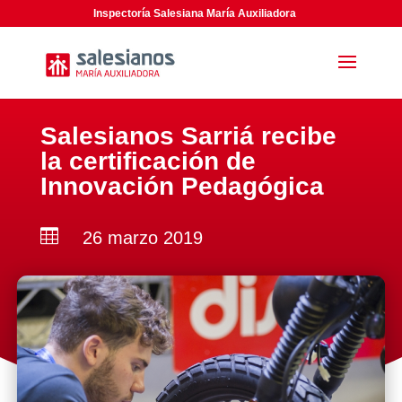
Inspectoría Salesiana María Auxiliadora
Salesianos Sarriá recibe
la certificación de
Innovación Pedagógica

26 marzo 2019