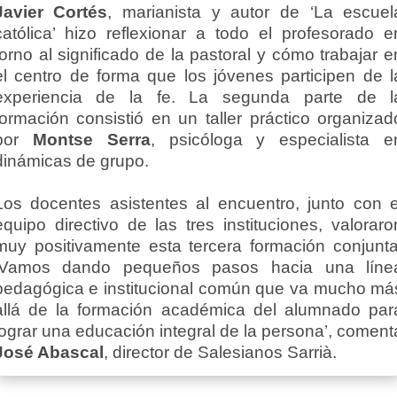
Javier Cortés
, marianista y autor de ‘La escuel
católica’ hizo reflexionar a todo el profesorado e
torno al significado de la pastoral y cómo trabajar e
el centro de forma que los jóvenes participen de l
experiencia de la fe. La segunda parte de l
formación consistió en un taller práctico organizad
por
Montse Serra
, psicóloga y especialista e
dinámicas de grupo.
Los docentes asistentes al encuentro, junto con e
equipo directivo de las tres instituciones, valoraro
muy positivamente esta tercera formación conjunta
‘Vamos dando pequeños pasos hacia una líne
pedagógica e institucional común que va mucho má
allá de la formación académica del alumnado par
lograr una educación integral de la persona’, coment
José Abascal
, director de Salesianos Sarrià.