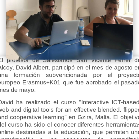
El profesor de Salesianos San Vicente Ferrer d
Alcoy, David Albert, participó en el mes de agosto e
una formación subvencionada por el proyect
europeo Erasmus+K01 que fue aprobado el pasad
mes de mayo.
David ha realizado el curso "Interactive ICT-based
web and digital tools for an effective blended, flippe
and cooperative learning" en Gzira, Malta. El objetiv
del curso ha sido el conocer diferentes herramienta
online destinadas a la educación, que permiten un