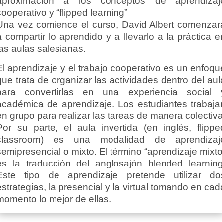
aproximación a los conceptos de aprendizaj
cooperativo y “flipped learning”
Una vez comience el curso, David Albert comenzar
a compartir lo aprendido y a llevarlo a la práctica e
las aulas salesianas.
El aprendizaje y el trabajo cooperativo es un enfoqu
que trata de organizar las actividades dentro del aul
para convertirlas en una experiencia social 
académica de aprendizaje. Los estudiantes trabaja
en grupo para realizar las tareas de manera colectiva
Por su parte, el aula invertida (en inglés, flippe
classroom) es una modalidad de aprendizaj
semipresencial o mixto. El término “aprendizaje mixto
es la traducción del anglosajón blended learning
Este tipo de aprendizaje pretende utilizar do
estrategias, la presencial y la virtual tomando en cad
momento lo mejor de ellas.