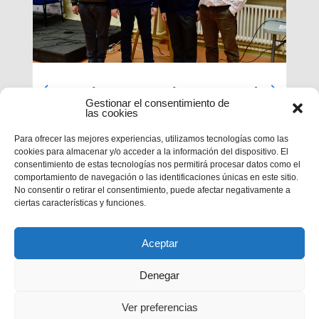
Luces largas para la Inspectoría
Gestionar el consentimiento de
María Auxiliadora
las cookies
El último día de nuestra primera sesión del
Para ofrecer las mejores experiencias, utilizamos tecnologías como las
Capítulo se ha caracterizado por su enfoque
cookies para almacenar y/o acceder a la información del dispositivo. El
sobre el presente y futuro de nuestra inspectoría.
consentimiento de estas tecnologías nos permitirá procesar datos como el
Terminados los informes que habrá que enviar al
comportamiento de navegación o las identificaciones únicas en este sitio.
Capítulo General 28, tocaba...
No consentir o retirar el consentimiento, puede afectar negativamente a
ciertas características y funciones.
Aceptar
Denegar
Ver preferencias