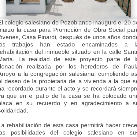
El colegio salesiano de Pozoblanco inauguró el 20 d
marzo la casa para Promoción de Obra Social par
jóvenes, Casa Pinardi, después de unos años dond
los trabajos han estado encaminados a l
rehabilitación del inmueble situado en la calle Sant
Marta. La realidad de este proyecto parte de l
donación realizada por los herederos de Paul
Arroyo a la congregación salesiana, cumpliendo as
el deseo de la propietaria de la vivienda a la que s
ha recordado durante el acto y se recordará siempr
ya que en el patio de la casa se ha colocado un
placa en su recuerdo y en agradecimiento a s
solidaridad.
La rehabilitación de esta casa permitirá hacer crece
las posibilidades del colegio salesiano en su