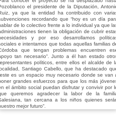
Para conocer el proyecto se ha desplazado hast
Pozoblanco el presidente de la Diputación, Antoni
Ruiz, ya que la entidad ha contribuido con varia
subvenciones recordando que “hoy es un día par
hablar de lo colectivo frente a lo individual ya que la
administraciones tienen la obligación de cubrir esta
necesidades y por eso desarrollamos política
sociales e intentamos que todas aquellas familias d
Córdoba que tengan problemas encuentren es
apoyo tan necesario”. Junto a él han estado otro
representantes políticos, entre ellos el alcalde de l
localidad, Santiago Cabello, que ha destacado qu
“este es un espacio muy necesario donde se van 
poner grandes esfuerzos para que los más jóvene
en el ámbito social puedan disfrutar y convivir por l
que queremos agradecer la labor de la famili
Salesiana, tan cercana a los niños quienes será
nuestro mejor futuro”.