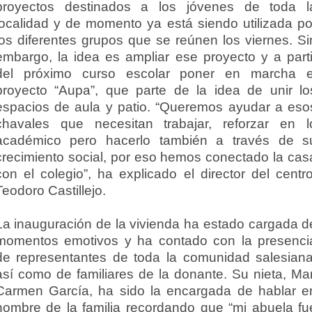
proyectos destinados a los jóvenes de toda l
localidad y de momento ya está siendo utilizada po
los diferentes grupos que se reúnen los viernes. Si
embargo, la idea es ampliar ese proyecto y a parti
del próximo curso escolar poner en marcha e
proyecto “Aupa”, que parte de la idea de unir lo
espacios de aula y patio. “Queremos ayudar a eso
chavales que necesitan trabajar, reforzar en l
académico pero hacerlo también a través de s
crecimiento social, por eso hemos conectado la cas
con el colegio”, ha explicado el director del centro
Teodoro Castillejo.
La inauguración de la vivienda ha estado cargada d
momentos emotivos y ha contado con la presenci
de representantes de toda la comunidad salesiana
así como de familiares de la donante. Su nieta, Mar
Carmen García, ha sido la encargada de hablar e
nombre de la familia recordando que “mi abuela fu