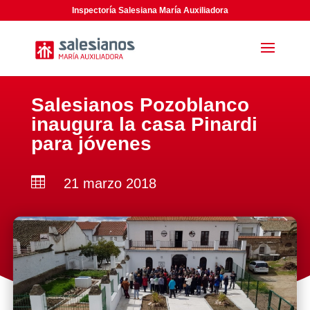
Inspectoría Salesiana María Auxiliadora
Salesianos Pozoblanco
inaugura la casa Pinardi
para jóvenes

21 marzo 2018