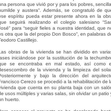
una persona que vivió por y para los pobres, sencilla
humilde y austera”. Además, se congratuló de qu
ese espíritu pueda estar presente ahora en la obr
que seguirá realizando el colegio salesiano “Sa
José” para “seguir fieles a nuestra identidad, que n
es otra que la del propio Don Bosco”, en palabras d
Teodoro Castillejo.
Las obras de la vivienda se han dividido en varia
fases iniciándose por la sustitución de la techumbr
que se encontraba en mal estado, así como e
desescombro de la vivienda y la limpieza del solar
Posteriormente y bajo la dirección del arquitect
Francisco Cerezo se procedió a la rehabilitación de l
vivienda que cuenta en su planta baja con un saló
de usos múltiples y varias salas, sin olvidar un patio 
un huerto.