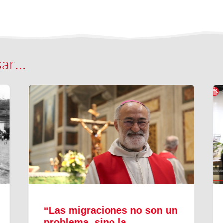
sar…
“Las migraciones no son un
problema, sino la