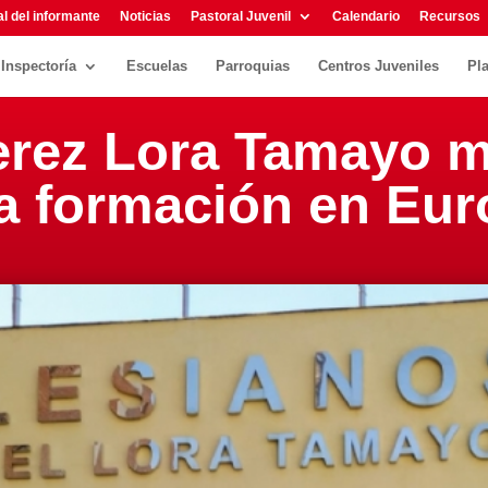
l del informante
Noticias
Pastoral Juvenil
Calendario
Recursos
Inspectoría
Escuelas
Parroquias
Centros Juveniles
Pl
erez Lora Tamayo m
la formación en Eu