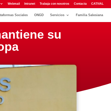
Webmail
Intranet
Trabaja con nosotros
Contacta
CAT/VAL
ataformas Sociales
ONGD
Servicios
Familia Salesiana
antiene su
ropa