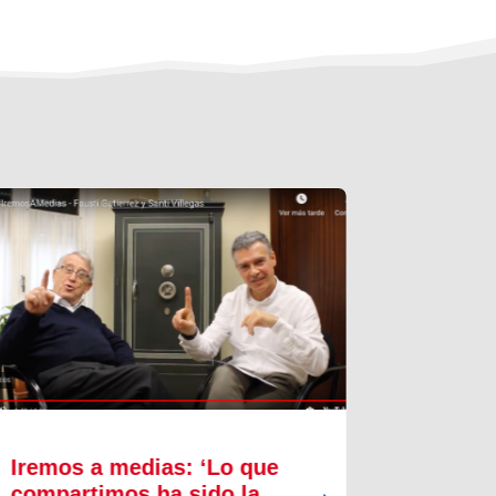
Iremos a medias: ‘Lo que
Innova
compartimos ha sido la
proces