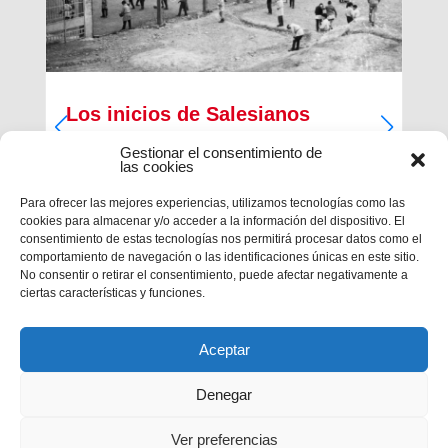
Los inicios de Salesianos
Terrassa
Gestionar el consentimiento de
las cookies
A partir de sus inquietudes sociales y religiosas,
un grupo de empresarios industriales de la
Para ofrecer las mejores experiencias, utilizamos tecnologías como las
ciudad, Antiguos Alumnos de los Salesianos de
cookies para almacenar y/o acceder a la información del dispositivo. El
Sarrià, Hosrta y Mataró, pidieron la fundación de
consentimiento de estas tecnologías nos permitirá procesar datos como el
una Escuela Profesional Salesiana en Terrassa.
comportamiento de navegación o las identificaciones únicas en este sitio.
Con...
No consentir o retirar el consentimiento, puede afectar negativamente a
ciertas características y funciones.
Aceptar
Denegar
Ver preferencias