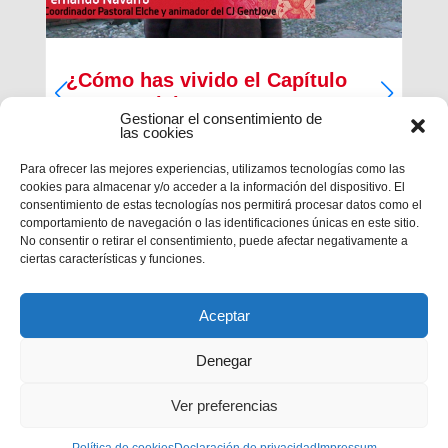
¿Cómo has vivido el Capítulo
Inspectorial?
Gestionar el consentimiento de
las cookies
Del 27 al 30 de diciembre ha tenido lugar la
primera parte del Capítulo Inspectorial de la
Para ofrecer las mejores experiencias, utilizamos tecnologías como las
Inspectoría María Auxiliadora, en la que han
cookies para almacenar y/o acceder a la información del dispositivo. El
participado un total de 121 salesianos, 117
consentimiento de estas tecnologías nos permitirá procesar datos como el
capitulares y 4 invitados, con la finalidad de
comportamiento de navegación o las identificaciones únicas en este sitio.
trabajar en las...
No consentir o retirar el consentimiento, puede afectar negativamente a
ciertas características y funciones.
Aceptar
Denegar
Ver preferencias