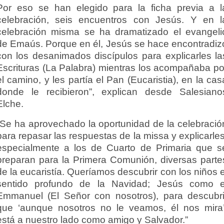
Por eso se han elegido para la ficha previa a l
celebración, seis encuentros con Jesús. Y en l
celebración misma se ha dramatizado el evangeli
de Emaús. Porque en él, Jesús se hace encontradiz
con los desanimados discípulos para explicarles la
Escrituras (La Palabra) mientras los acompañaba po
el camino, y les partía el Pan (Eucaristia), en la cas
donde le recibieron”, explican desde Salesiano
Elche.
“Se ha aprovechado la oportunidad de la celebració
para repasar las respuestas de la missa y explicarles
especialmente a los de Cuarto de Primaria que s
preparan para la Primera Comunión, diversas parte
de la eucaristía. Queríamos descubrir con los niños e
sentido profundo de la Navidad; Jesús como e
Emmanuel (El Señor con nosotros), para descubri
que ‘aunque nosotros no le veamos, él nos mira’
está a nuestro lado como amigo y Salvador.”