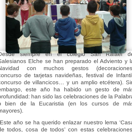
Desde siempre en el colegio San Rafael d
Salesianos Elche se han preparado el Adviento y l
Navidad con muchos gestos (decoraciones
concurso de tarjetas navideñas, festival de Infantil
concurso de villancicos… y un amplio etcétera). Si
embargo, este año ha habido un gesto de má
profundidad: han sido las celebraciones de la Palabr
o bien de la Eucaristia (en los cursos de má
mayores).
“Este año se ha querido enlazar nuestro lema ‘Cas
de todos, cosa de todos’ con estas celebraciones