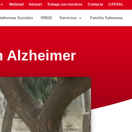
Webmail
Intranet
Trabaja con nosotros
Contacta
CAT/VAL
ataformas Sociales
ONGD
Servicios
Familia Salesiana
n Alzheimer