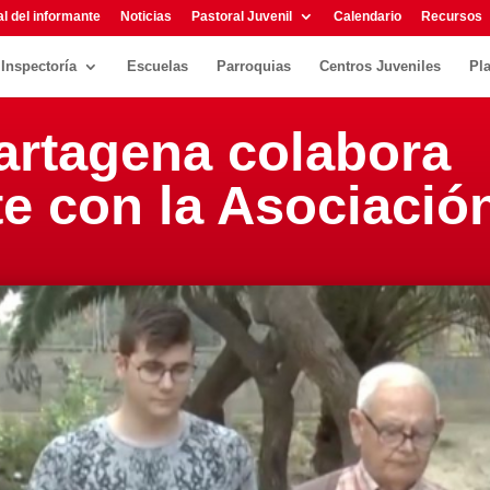
l del informante
Noticias
Pastoral Juvenil
Calendario
Recursos
Inspectoría
Escuelas
Parroquias
Centros Juveniles
Pl
artagena colabora
e con la Asociació