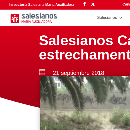
Cana
Inspectoría Salesiana María Auxiliadora
Salesianos
Salesianos C
estrechament

21 septiembre 2018