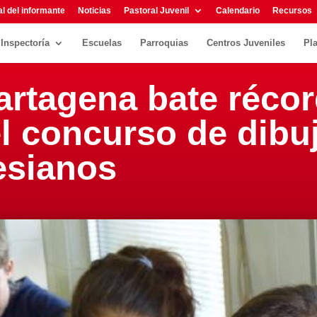
l del informante
Noticias
Pastoral Juvenil
Calendario
Recursos
Inspectoría
Escuelas
Parroquias
Centros Juveniles
Pl
artagena bate récor
el concurso de dibu
lesianos