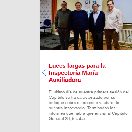
Luces largas para la
Inspectoría María
 todos los
Auxiliadora
aron para
 numeroso
El último día de nuestra primera sesión del
scalones
Capítulo se ha caracterizado por su
ado de
enfoque sobre el presente y futuro de
más...
nuestra inspectoría. Terminados los
informes que habrá que enviar al Capítulo
General 28, tocaba...