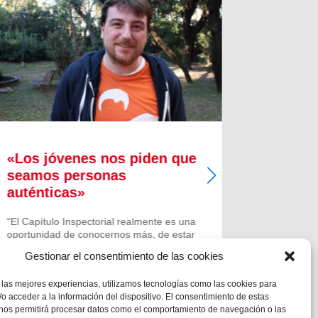
«Los jóvenes nos piden que
Los sal
seamos personas
alegría
auténticas»
países
“El Capítulo Inspectorial realmente es una
En medio 
oportunidad de conocernos más, de estar
que sufren
más unidos; poner cara a mucha gente
los lugare
Gestionar el consentimiento de las cookies
que va trabajando por nuestra gran
epidemias 
Inspectoría y es este momento de
rutina diar
 las mejores experiencias, utilizamos tecnologías como las cookies para
encuentro con los otros que nos hará...
salesiano 
o acceder a la información del dispositivo. El consentimiento de estas
acompañar
 nos permitirá procesar datos como el comportamiento de navegación o las