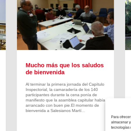
Mucho más que los saludos
de bienvenida
Al terminar la primera jornada del Capítulo
Inspectorial, la camaradería de los 140
participantes durante la cena ponía de
manifiesto que la asamblea capitular había
arrancado con buen pie.El momento de
bienvenida a Salesianos Martí...
Para ofrecer
almacenar y/
tecnologías