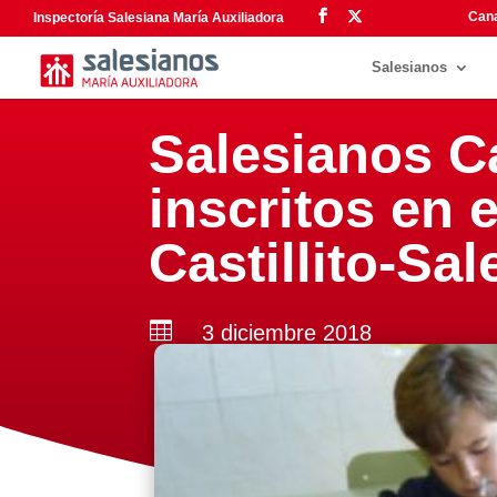
Cana
Inspectoría Salesiana María Auxiliadora
Salesianos
Salesianos C
inscritos en 
Castillito-Sa

3 diciembre 2018