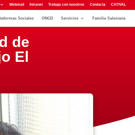
Webmail
Intranet
Trabaja con nosotros
Contacta
CAT/VAL
ataformas Sociales
ONGD
Servicios
Familia Salesiana
d de
jo El