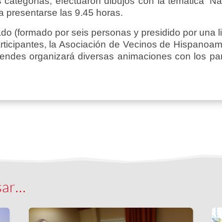
s categorías, efectuaron dibujos con la temática ‘Na
a presentarse las 9.45 horas.
do (formado por seis personas y presidido por una li
articipantes, la Asociación de Vecinos de Hispanoa
ndes organizará diversas animaciones con los partic
sar…