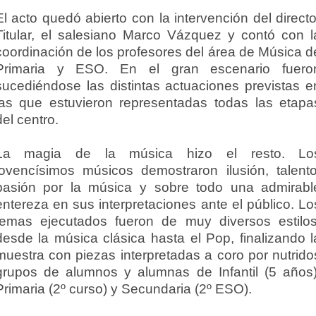
El acto quedó abierto con la intervención del directo
Titular, el salesiano Marco Vázquez y contó con l
coordinación de los profesores del área de Música d
Primaria y ESO. En el gran escenario fuero
sucediéndose las distintas actuaciones previstas e
las que estuvieron representadas todas las etapa
del centro.
La magia de la música hizo el resto. Lo
jovencísimos músicos demostraron ilusión, talento
pasión por la música y sobre todo una admirabl
entereza en sus interpretaciones ante el público. Lo
temas ejecutados fueron de muy diversos estilos
desde la música clásica hasta el Pop, finalizando l
muestra con piezas interpretadas a coro por nutrido
grupos de alumnos y alumnas de Infantil (5 años)
Primaria (2º curso) y Secundaria (2º ESO).