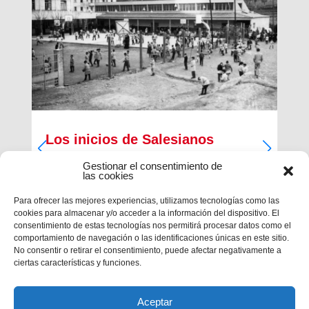
Los inicios de Salesianos
Terrassa
Gestionar el consentimiento de
las cookies
A partir de sus inquietudes sociales y religiosas,
un grupo de empresarios industriales de la
Para ofrecer las mejores experiencias, utilizamos tecnologías como las
ciudad, Antiguos Alumnos de los Salesianos de
cookies para almacenar y/o acceder a la información del dispositivo. El
Sarrià, Hosrta y Mataró, pidieron la fundación de
consentimiento de estas tecnologías nos permitirá procesar datos como el
una Escuela Profesional Salesiana en Terrassa.
comportamiento de navegación o las identificaciones únicas en este sitio.
Con...
No consentir o retirar el consentimiento, puede afectar negativamente a
ciertas características y funciones.
Aceptar