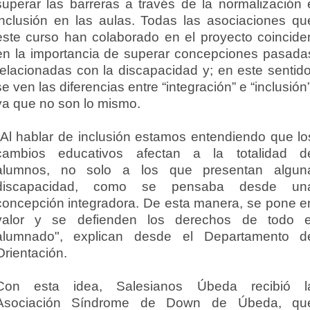
superar las barreras a través de la normalización 
inclusión en las aulas. Todas las asociaciones qu
este curso han colaborado en el proyecto coincide
en la importancia de superar concepciones pasada
relacionadas con la discapacidad y; en este sentido
se ven las diferencias entre “integración” e “inclusión”
ya que no son lo mismo.
"Al hablar de inclusión estamos entendiendo que lo
cambios educativos afectan a la totalidad d
alumnos, no solo a los que presentan algun
discapacidad, como se pensaba desde un
concepción integradora. De esta manera, se pone e
valor y se defienden los derechos de todo e
alumnado", explican desde el Departamento d
Orientación.
Con esta idea, Salesianos Úbeda recibió l
Asociación Síndrome de Down de Úbeda, qu