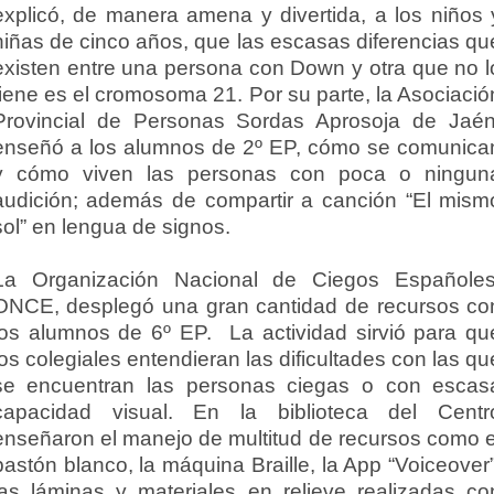
explicó, de manera amena y divertida, a los niños 
niñas de cinco años, que las escasas diferencias qu
existen entre una persona con Down y otra que no l
tiene es el cromosoma 21. Por su parte, la Asociació
Provincial de Personas Sordas Aprosoja de Jaén
enseñó a los alumnos de 2º EP, cómo se comunica
y cómo viven las personas con poca o ningun
audición; además de compartir a canción “El mism
sol” en lengua de signos.
La Organización Nacional de Ciegos Españoles
ONCE, desplegó una gran cantidad de recursos co
los alumnos de 6º EP. La actividad sirvió para qu
los colegiales entendieran las dificultades con las qu
se encuentran las personas ciegas o con escas
capacidad visual. En la biblioteca del Centr
enseñaron el manejo de multitud de recursos como e
bastón blanco, la máquina Braille, la App “Voiceover”
las láminas y materiales en relieve realizadas co