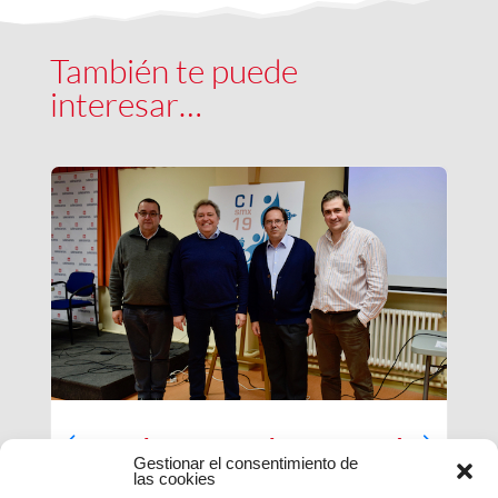
También te puede
interesar…
Luces largas para la Inspectoría
Gestionar el consentimiento de
María Auxiliadora
las cookies