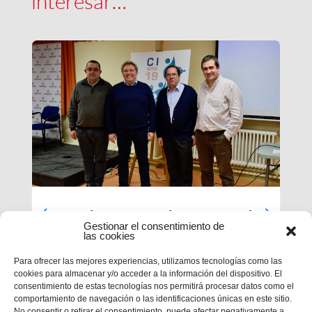
interesar…
Luces largas para la Inspectoría
Gestionar el consentimiento de
María Auxiliadora
las cookies
El último día de nuestra primera sesión del
Para ofrecer las mejores experiencias, utilizamos tecnologías como las
Capítulo se ha caracterizado por su enfoque
cookies para almacenar y/o acceder a la información del dispositivo. El
sobre el presente y futuro de nuestra inspectoría.
consentimiento de estas tecnologías nos permitirá procesar datos como el
Terminados los informes que habrá que enviar al
comportamiento de navegación o las identificaciones únicas en este sitio.
Capítulo General 28, tocaba...
No consentir o retirar el consentimiento, puede afectar negativamente a