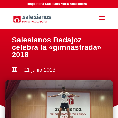
Inspectoría Salesiana María Auxiliadora
Salesianos Badajoz
celebra la «gimnastrada»
2018

11 junio 2018