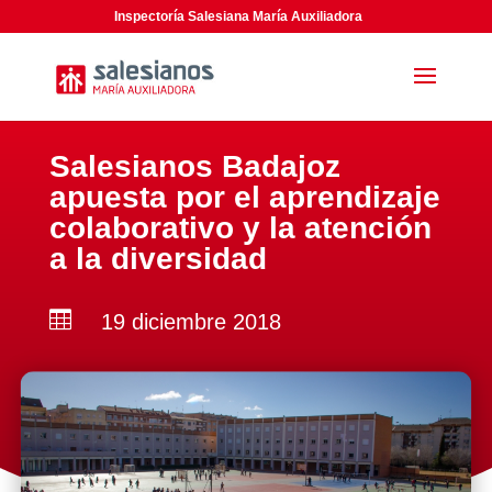
Inspectoría Salesiana María Auxiliadora
Salesianos Badajoz
apuesta por el aprendizaje
colaborativo y la atención
a la diversidad

19 diciembre 2018