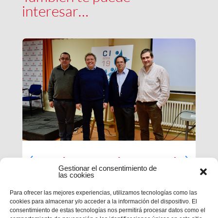
interesar…
Luces largas para la Inspectoría
Gestionar el consentimiento de
María Auxiliadora
las cookies
El último día de nuestra primera sesión del
Para ofrecer las mejores experiencias, utilizamos tecnologías como las
Capítulo se ha caracterizado por su enfoque
cookies para almacenar y/o acceder a la información del dispositivo. El
sobre el presente y futuro de nuestra inspectoría.
consentimiento de estas tecnologías nos permitirá procesar datos como el