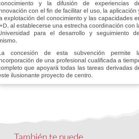
conocimiento y la difusión de experiencias d
innovación con el fin de facilitar el uso, la aplicación 
la explotación del conocimiento y las capacidades e
I+D, al establecerse una estrecha coordinación con l
Universidad para el desarrollo y seguimiento de
mismo.
La concesión de esta subvención permite l
incorporación de una profesional cualificada a tiemp
completo que apoyará todas las tareas derivadas d
este ilusionante proyecto de centro.
También te puede