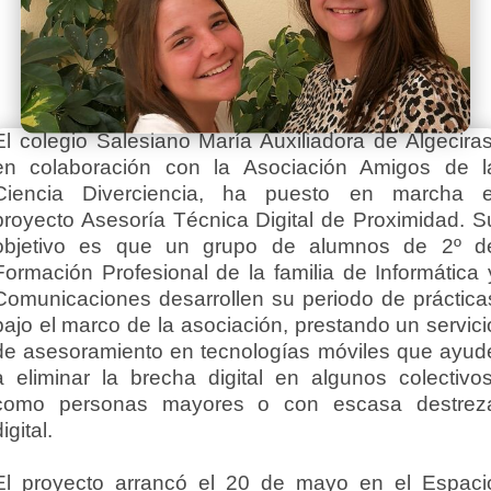
El colegio Salesiano María Auxiliadora de Algeciras
en colaboración con la Asociación Amigos de l
Ciencia Diverciencia, ha puesto en marcha e
proyecto Asesoría Técnica Digital de Proximidad. S
objetivo es que un grupo de alumnos de 2º d
Formación Profesional de la familia de Informática 
Comunicaciones desarrollen su periodo de práctica
bajo el marco de la asociación, prestando un servici
de asesoramiento en tecnologías móviles que ayud
a eliminar la brecha digital en algunos colectivos
como personas mayores o con escasa destrez
igital.
El proyecto arrancó el 20 de mayo en el Espaci