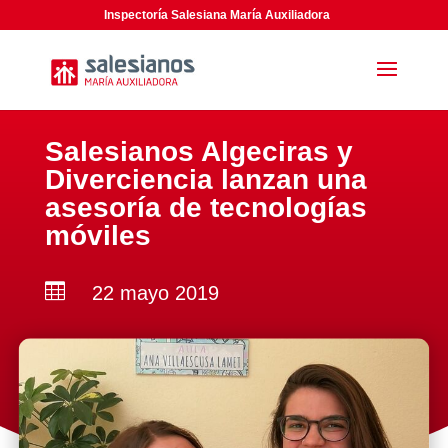
Inspectoría Salesiana María Auxiliadora
Salesianos Algeciras y
Diverciencia lanzan una
asesoría de tecnologías
móviles

22 mayo 2019