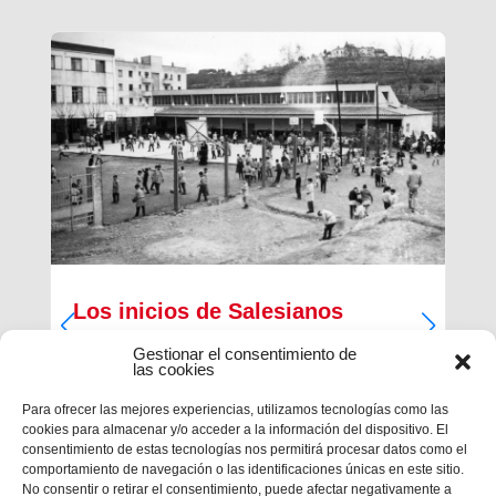
Los inicios de Salesianos
Terrassa
Gestionar el consentimiento de
las cookies
A partir de sus inquietudes sociales y religiosas,
un grupo de empresarios industriales de la
Para ofrecer las mejores experiencias, utilizamos tecnologías como las
ciudad, Antiguos Alumnos de los Salesianos de
cookies para almacenar y/o acceder a la información del dispositivo. El
Sarrià, Hosrta y Mataró, pidieron la fundación de
consentimiento de estas tecnologías nos permitirá procesar datos como el
una Escuela Profesional Salesiana en Terrassa.
comportamiento de navegación o las identificaciones únicas en este sitio.
Con...
No consentir o retirar el consentimiento, puede afectar negativamente a