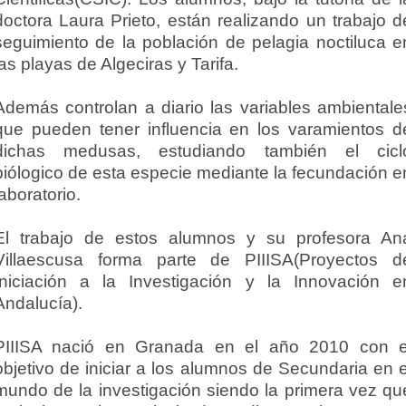
doctora Laura Prieto, están realizando un trabajo d
seguimiento de la población de pelagia noctiluca e
las playas de Algeciras y Tarifa.
Además controlan a diario las variables ambientale
que pueden tener influencia en los varamientos d
dichas medusas, estudiando también el cicl
biólogico de esta especie mediante la fecundación e
laboratorio.
El trabajo de estos alumnos y su profesora An
Villaescusa forma parte de PIIISA(Proyectos d
Iniciación a la Investigación y la Innovación e
Andalucía).
PIIISA nació en Granada en el año 2010 con e
objetivo de iniciar a los alumnos de Secundaria en e
mundo de la investigación siendo la primera vez qu