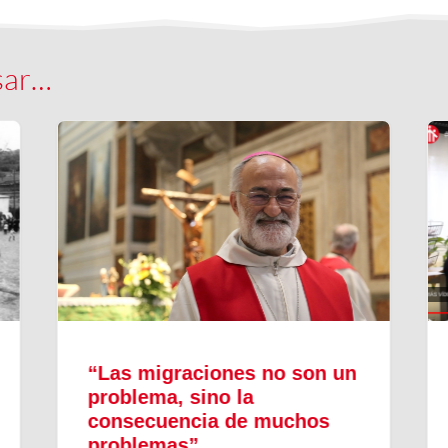
sar…
“Las migraciones no son un
problema, sino la
consecuencia de muchos
problemas”