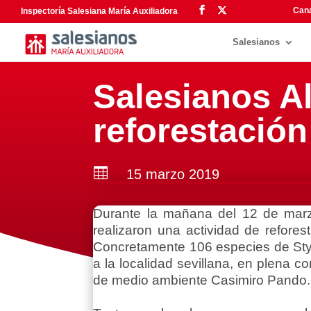
Cana
Inspectoría Salesiana María Auxiliadora
Salesianos
Salesianos A
reforestació

15 marzo 2019
Durante la mañana del 12 de marz
realizaron una actividad de refore
Concretamente 106 especies de Styp
a la localidad sevillana, en plena 
de medio ambiente Casimiro Pando.