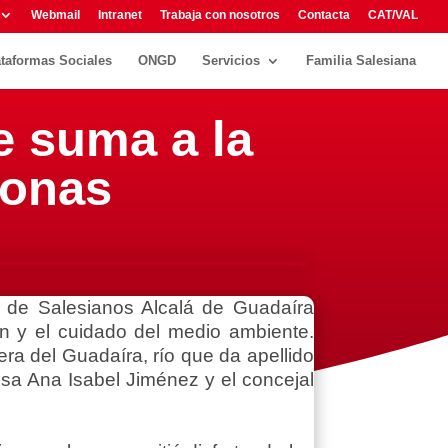
Webmail
Intranet
Trabaja con nosotros
Contacta
CAT/VAL
ataformas Sociales
ONGD
Servicios
Familia Salesiana
e suma a la
tonas
 de Salesianos Alcalá de Guadaíra
ón y el cuidado del medio ambiente.
a del Guadaíra, río que da apellido
esa Ana Isabel Jiménez y el concejal