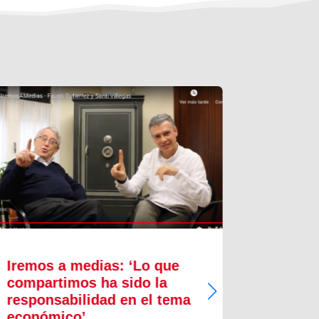
Iremos a medias: ‘Lo que
Innova
compartimos ha sido la
proces
responsabilidad en el tema
crecim
económico’