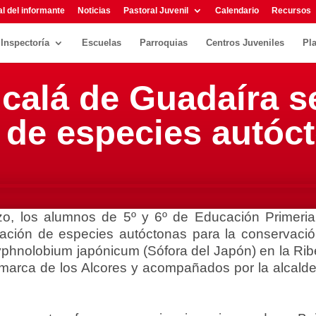
l del informante
Noticias
Pastoral Juvenil
Calendario
Recursos
Inspectoría
Escuelas
Parroquias
Centros Juveniles
Pl
lcalá de Guadaíra s
n de especies autóc
o, los alumnos de 5º y 6º de Educación Primeria
stación de especies autóctonas para la conservaci
hnolobium japónicum (Sófora del Japón) en la Riber
comarca de los Alcores y acompañados por la alcald