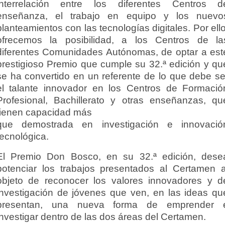
interrelación entre los diferentes Centros d
enseñanza, el trabajo en equipo y los nuevo
planteamientos con las tecnologías digitales. Por ello
ofrecemos la posibilidad, a los Centros de la
diferentes Comunidades Autónomas, de optar a est
prestigioso Premio que cumple su 32.ª edición y qu
se ha convertido en un referente de lo que debe se
el talante innovador en los Centros de Formació
Profesional, Bachillerato y otras enseñanzas, qu
tienen capacidad más
que demostrada en investigación e innovació
tecnológica.
El Premio Don Bosco, en su 32.ª edición, dese
potenciar los trabajos presentados al Certamen a
objeto de reconocer los valores innovadores y d
investigación de jóvenes que ven, en las ideas qu
presentan, una nueva forma de emprender 
investigar dentro de las dos áreas del Certamen.