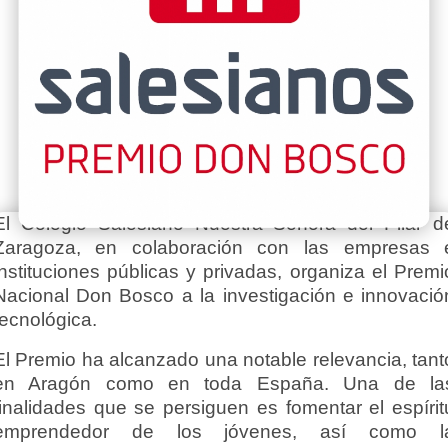
El Colegio Salesiano Nuestra Señora del Pilar d
Zaragoza, en colaboración con las empresas 
instituciones públicas y privadas, organiza el Premi
Nacional Don Bosco a la investigación e innovació
tecnológica.
El Premio ha alcanzado una notable relevancia, tant
en Aragón como en toda España. Una de la
finalidades que se persiguen es fomentar el espírit
emprendedor de los jóvenes, así como l