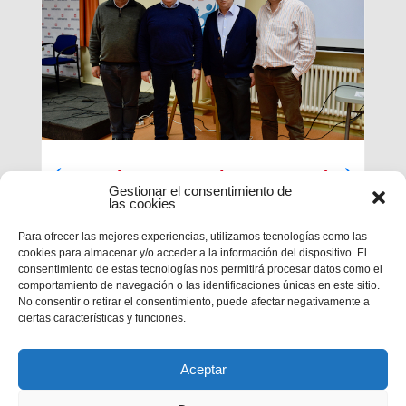
Luces largas para la Inspectoría
Gestionar el consentimiento de
María Auxiliadora
las cookies
El último día de nuestra primera sesión del
Para ofrecer las mejores experiencias, utilizamos tecnologías como las
Capítulo se ha caracterizado por su enfoque
cookies para almacenar y/o acceder a la información del dispositivo. El
sobre el presente y futuro de nuestra inspectoría.
consentimiento de estas tecnologías nos permitirá procesar datos como el
Terminados los informes que habrá que enviar al
comportamiento de navegación o las identificaciones únicas en este sitio.
Capítulo General 28, tocaba...
No consentir o retirar el consentimiento, puede afectar negativamente a
ciertas características y funciones.
Aceptar