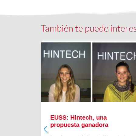
También te puede intere
EUSS: Hintech, una
?
propuesta ganadora