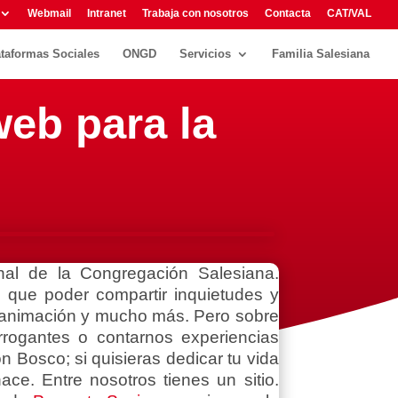
Webmail
Intranet
Trabaja con nosotros
Contacta
CAT/VAL
ataformas Sociales
ONGD
Servicios
Familia Salesiana
eb para la
nal de la Congregación Salesiana.
 que poder compartir inquietudes y
la animación y mucho más. Pero sobre
errogantes o contarnos experiencias
n Bosco; si quisieras dedicar tu vida
ce. Entre nosotros tienes un sitio.