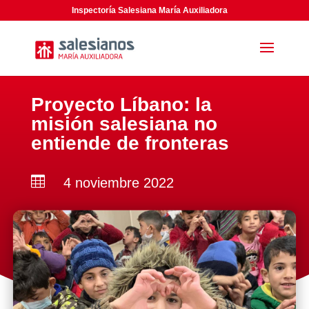
Inspectoría Salesiana María Auxiliadora
Proyecto Líbano: la
misión salesiana no
entiende de fronteras

4 noviembre 2022