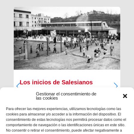
Los inicios de Salesianos
Terrassa
Gestionar el consentimiento de
las cookies
A partir de sus inquietudes sociales y religiosas,
un grupo de empresarios industriales de la
Para ofrecer las mejores experiencias, utilizamos tecnologías como las
ciudad, Antiguos Alumnos de los Salesianos de
cookies para almacenar y/o acceder a la información del dispositivo. El
Sarrià, Hosrta y Mataró, pidieron la fundación de
consentimiento de estas tecnologías nos permitirá procesar datos como el
una Escuela Profesional Salesiana en Terrassa.
comportamiento de navegación o las identificaciones únicas en este sitio.
Con...
No consentir o retirar el consentimiento, puede afectar negativamente a