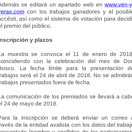
Además se editará un apartado web en
www.ven-y
veras.com
con los trabajos ganadores y el posibl
accésit, así como el sistema de votación para decidi
el premio del público.
Inscripción y plazos
La muestra se convoca el 11 de enero de 2018
coincidiendo con la celebración del mes de Do
Bosco. La fecha límite para la presentación d
trabajos será el 24 de abril de 2018. No se admitirá
trabajos presentados fuera de fecha.
La comunicación de los premiados se llevará a cab
el 24 de mayo de 2018.
Para la inscripción se deberá enviar un correo 
través de la entidad avalista con los datos del trabaj
presentado (nombre y apellidos de los participantes