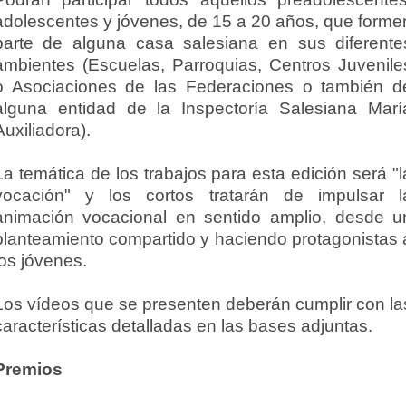
adolescentes y jóvenes, de 15 a 20 años, que forme
parte de alguna casa salesiana en sus diferente
ambientes (Escuelas, Parroquias, Centros Juvenile
o Asociaciones de las Federaciones o también d
alguna entidad de la Inspectoría Salesiana Marí
Auxiliadora).
La temática de los trabajos para esta edición será "l
vocación" y los cortos tratarán de impulsar l
animación vocacional en sentido amplio, desde u
planteamiento compartido y haciendo protagonistas 
los jóvenes.
Los vídeos que se presenten deberán cumplir con la
características detalladas en las bases adjuntas.
Premios