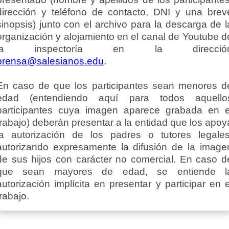
dirección y teléfono de contacto, DNI y una brev
sinopsis) junto con el archivo para la descarga de l
organización y alojamiento en el canal de Youtube d
la inspectoría en la direcció
prensa@salesianos.edu
.
En caso de que los participantes sean menores d
edad (entendiendo aquí para todos aquello
participantes cuya imagen aparece grabada en e
trabajo) deberán presentar a la entidad que los apoy
la autorización de los padres o tutores legales
autorizando expresamente la difusión de la image
de sus hijos con carácter no comercial. En caso d
que sean mayores de edad, se entiende l
autorización implícita en presentar y participar en e
trabajo.