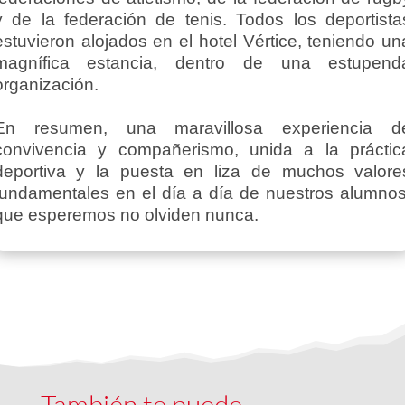
y de la federación de tenis. Todos los deportista
estuvieron alojados en el hotel Vértice, teniendo un
magnífica estancia, dentro de una estupend
organización.
En resumen, una maravillosa experiencia d
convivencia y compañerismo, unida a la práctic
deportiva y la puesta en liza de muchos valore
fundamentales en el día a día de nuestros alumnos
que esperemos no olviden nunca.
También te puede