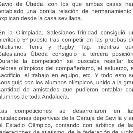
Savio de Úbeda, con los que ambas casas ha
entablado una bonita relación de hermanamiento"
explican desde la casa sevillana.
En la Olimpiada, Salesianos-Trinidad consiguió u
meritorio 5º puesto tras competir en las pruebas d
Atletismo, Tenis y Rugby Tag, mientras qu
Salesianos Úbeda consiguió la tercera posición
Durante la competición se buscaba resaltar lo
valores olímpicos del compañerismo, el esfuerzo, e
sacrificio, el trabajo en equipo, etc. Y todo esto s
consiguió con los alumnos olímpicos, unido a la gra
cantidad de amistades que pudieron entablar co
alumnos de toda Andalucía.
Las competiciones se desarrollaron en la
instalaciones deportivas de la Cartuja de Sevilla y e
el Estadio Olímpico, contando con árbitros de la
federaciones de atletismo, de la federación de rugb