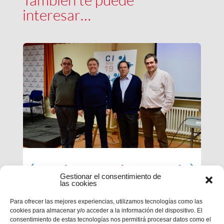
interesar…
Luces largas para la Inspectoría
Gestionar el consentimiento de
María Auxiliadora
las cookies
El último día de nuestra primera sesión del
Para ofrecer las mejores experiencias, utilizamos tecnologías como las
Capítulo se ha caracterizado por su enfoque
cookies para almacenar y/o acceder a la información del dispositivo. El
sobre el presente y futuro de nuestra inspectoría.
consentimiento de estas tecnologías nos permitirá procesar datos como el