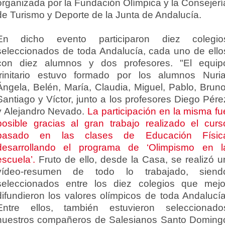
organizada por la Fundación Olímpica y la Consejerí
de Turismo y Deporte de la Junta de Andalucía.
En dicho evento participaron diez colegio
seleccionados de toda Andalucía, cada uno de ello
con diez alumnos y dos profesores. "El equip
trinitario estuvo formado por los alumnos Nuria
Ángela, Belén, María, Claudia, Miguel, Pablo, Bruno
Santiago y Víctor, junto a los profesores Diego Pére
y Alejandro Nevado.
La participación en la misma fu
posible gracias al gran trabajo realizado el curs
pasado en las clases de Educación Físic
desarrollando el programa de ‘Olimpismo en l
escuela’.
Fruto de ello, desde la Casa, se realizó u
vídeo-resumen de todo lo trabajado, siend
seleccionados entre los diez colegios que mejo
difundieron los valores olímpicos de toda Andalucía
Entre ellos, también estuvieron seleccionado
nuestros compañeros de Salesianos Santo Doming