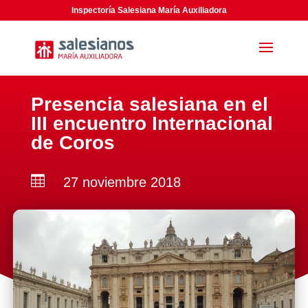
Inspectoría Salesiana María Auxiliadora
Presencia salesiana en el
III encuentro Internacional
de Coros

27 noviembre 2018