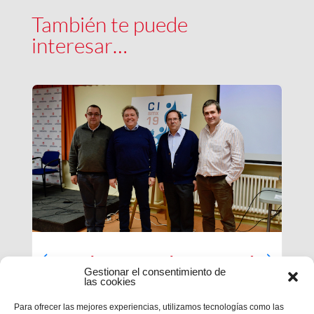
También te puede
interesar…
Luces largas para la Inspectoría
Gestionar el consentimiento de
María Auxiliadora
las cookies
El último día de nuestra primera sesión del
Para ofrecer las mejores experiencias, utilizamos tecnologías como las