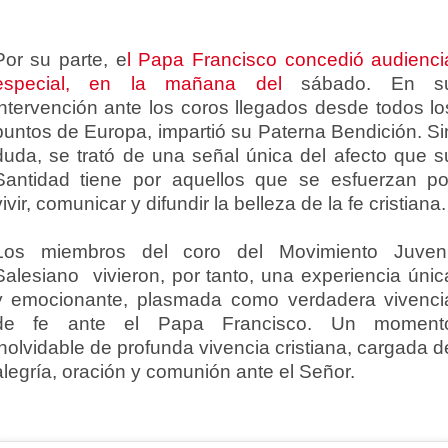
Por su parte, e
l Papa Francisco concedió audienci
especial, en la mañana del
sábado. En s
intervención ante los coros llegados desde todos lo
puntos de Europa, impartió su Paterna Bendición. Si
duda, se trató de una señal única del afecto que s
Santidad tiene por aquellos que se esfuerzan po
vivir, comunicar y difundir la belleza de la fe cristiana.
Los miembros del coro del Movimiento Juveni
Salesiano vivieron, por tanto, una experiencia únic
y emocionante, plasmada como verdadera vivenci
de fe ante el Papa Francisco. Un moment
inolvidable de profunda vivencia cristiana, cargada d
alegría, oración y comunión ante el Señor.