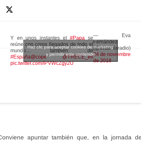
— Eva
Y en unos instantes el
#Papa
se
Fernández
reúne con coros llegados de todo el
Haz clic para aceptar cookies de marketing
(@evaenlaradio)
mundo… también de
y permitir este contenido
24 de noviembre
#España
@cope
@TRECE_es
de 2018
pic.twitter.com/IPVWcZgy2U
Conviene apuntar también que, en la jornada de