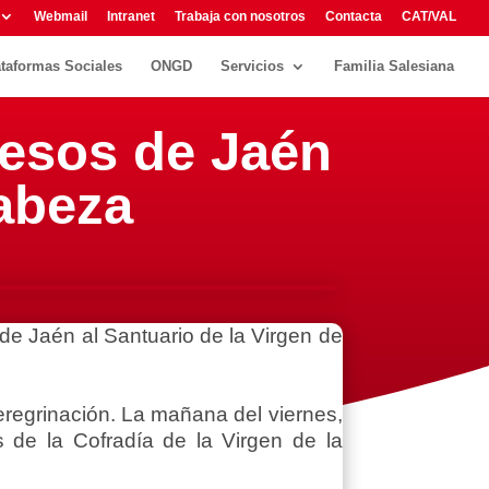
Webmail
Intranet
Trabaja con nosotros
Contacta
CAT/VAL
ataformas Sociales
ONGD
Servicios
Familia Salesiana
resos de Jaén
Cabeza
de Jaén al Santuario de la Virgen de
eregrinación. La mañana del viernes,
de la Cofradía de la Virgen de la