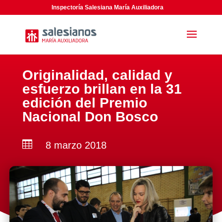
Inspectoría Salesiana María Auxiliadora
Originalidad, calidad y
esfuerzo brillan en la 31
edición del Premio
Nacional Don Bosco

8 marzo 2018