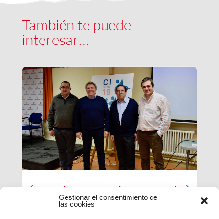
También te puede
interesar…
Luces largas para la Inspectoría
Gestionar el consentimiento de
María Auxiliadora
las cookies