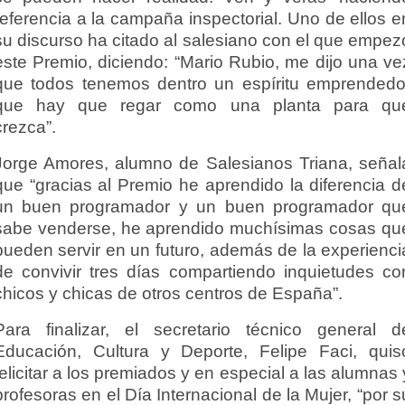
referencia a la campaña inspectorial. Uno de ellos e
su discurso ha citado al salesiano con el que empez
este Premio, diciendo: “Mario Rubio, me dijo una ve
que todos tenemos dentro un espíritu emprendedo
que hay que regar como una planta para qu
crezca”.
Jorge Amores, alumno de Salesianos Triana, señal
que “gracias al Premio he aprendido la diferencia d
un buen programador y un buen programador qu
sabe venderse, he aprendido muchísimas cosas qu
pueden servir en un futuro, además de la experienci
de convivir tres días compartiendo inquietudes co
chicos y chicas de otros centros de España”.
Para finalizar, el secretario técnico general d
Educación, Cultura y Deporte, Felipe Faci, quis
felicitar a los premiados y en especial a las alumnas 
profesoras en el Día Internacional de la Mujer, “por s