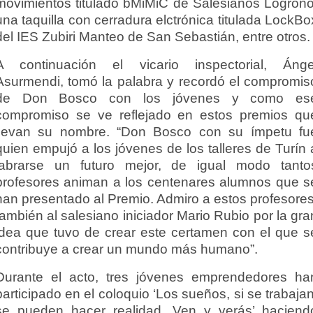
movimientos titulado bMiMiC de Salesianos Logroño
una taquilla con cerradura elctrónica titulada LockBo
del IES Zubiri Manteo de San Sebastián, entre otros.
A continuación el vicario inspectorial, Ánge
Asurmendi, tomó la palabra y recordó el compromis
de Don Bosco con los jóvenes y como es
compromiso se ve reflejado en estos premios qu
llevan su nombre. “Don Bosco con su ímpetu fu
quien empujó a los jóvenes de los talleres de Turín 
labrarse un futuro mejor, de igual modo tanto
profesores animan a los centenares alumnos que s
han presentado al Premio. Admiro a estos profesores
también al salesiano iniciador Mario Rubio por la gra
idea que tuvo de crear este certamen con el que s
contribuye a crear un mundo más humano”.
Durante el acto, tres jóvenes emprendedores ha
participado en el coloquio ‘Los sueños, si se trabajan
se pueden hacer realidad. Ven y verás’ haciend