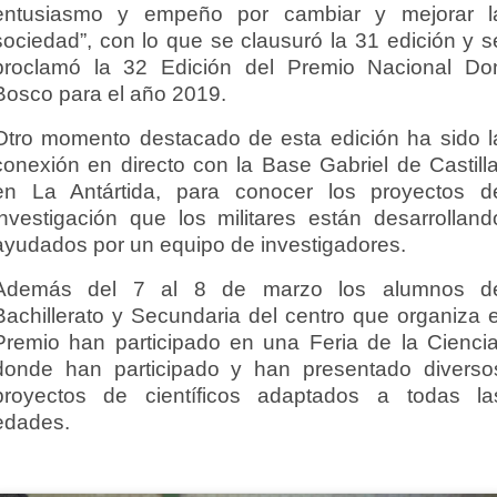
entusiasmo y empeño por cambiar y mejorar l
sociedad”, con lo que se clausuró la 31 edición y s
proclamó la 32 Edición del Premio Nacional Do
Bosco para el año 2019.
Otro momento destacado de esta edición ha sido l
conexión en directo con la Base Gabriel de Castilla
en La Antártida, para conocer los proyectos d
investigación que los militares están desarrolland
ayudados por un equipo de investigadores.
Además del 7 al 8 de marzo los alumnos d
Bachillerato y Secundaria del centro que organiza e
Premio han participado en una Feria de la Ciencia
donde han participado y han presentado diverso
proyectos de científicos adaptados a todas la
edades.