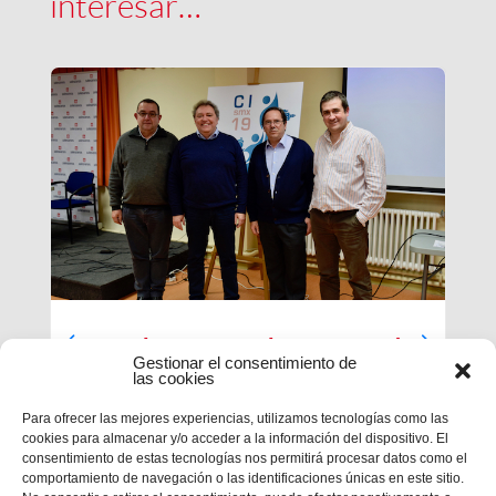
interesar…
Luces largas para la Inspectoría
Gestionar el consentimiento de
María Auxiliadora
las cookies
El último día de nuestra primera sesión del
Para ofrecer las mejores experiencias, utilizamos tecnologías como las
Capítulo se ha caracterizado por su enfoque
cookies para almacenar y/o acceder a la información del dispositivo. El
sobre el presente y futuro de nuestra inspectoría.
consentimiento de estas tecnologías nos permitirá procesar datos como el
Terminados los informes que habrá que enviar al
comportamiento de navegación o las identificaciones únicas en este sitio.