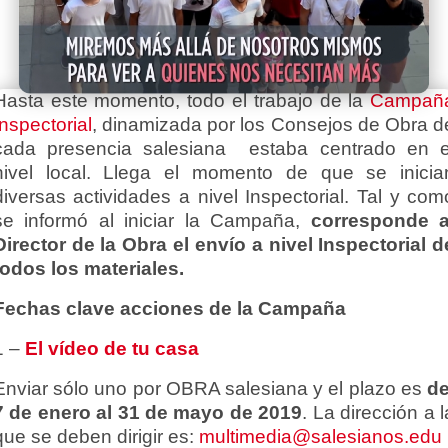
Hasta este momento, todo el trabajo de la
Campañ
Inspectorial
, dinamizada por los Consejos de Obra d
cada presencia salesiana estaba centrado en e
nivel local. Llega el momento de que se inicia
diversas actividades a nivel Inspectorial. Tal y com
se informó al iniciar la Campaña,
corresponde a
Director de la Obra el envío a nivel Inspectorial d
todos los materiales.
Fechas clave acciones de la Campaña
1 –
El vídeo de tu casa
Enviar sólo uno por OBRA salesiana y el plazo es
de
7 de enero al 31 de mayo de 2019
. La dirección a l
que se deben dirigir es:
multimedia@salesianos.edu