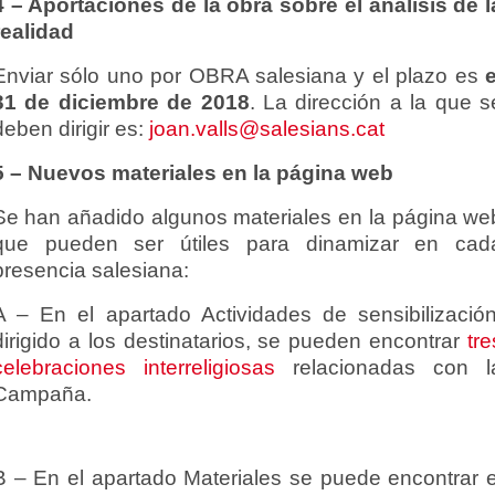
4 – Aportaciones de la obra sobre el análisis de l
realidad
Enviar sólo uno por OBRA salesiana y el plazo es
e
31 de diciembre de 2018
. La dirección a la que s
deben dirigir es:
joan.valls@salesians.cat
5 – Nuevos materiales en la página web
Se han añadido algunos materiales en la página we
que pueden ser útiles para dinamizar en cad
presencia salesiana:
A – En el apartado Actividades de sensibilización
dirigido a los destinatarios, se pueden encontrar
tre
celebraciones interreligiosas
relacionadas con l
Campaña.
B – En el apartado Materiales se puede encontrar e