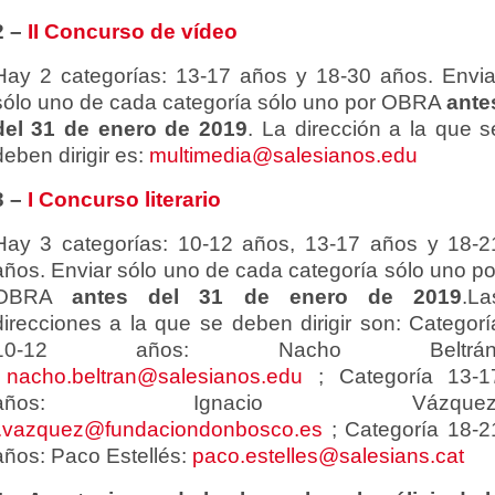
2 –
II Concurso de vídeo
Hay 2 categorías: 13-17 años y 18-30 años. Envia
sólo uno de cada categoría sólo uno por OBRA
ante
del 31 de enero de 2019
. La dirección a la que s
deben dirigir es:
multimedia@salesianos.edu
3 –
I Concurso literario
Hay 3 categorías: 10-12 años, 13-17 años y 18-2
años. Enviar sólo uno de cada categoría sólo uno po
OBRA
antes del 31 de enero de 2019
.La
direcciones a la que se deben dirigir son: Categorí
10-12 años: Nacho Beltrán
nacho.beltran@salesianos.edu
; Categoría 13-1
años: Ignacio Vázquez
i.vazquez@fundaciondonbosco.es
; Categoría 18-2
años: Paco Estellés:
paco.estelles@salesians.cat