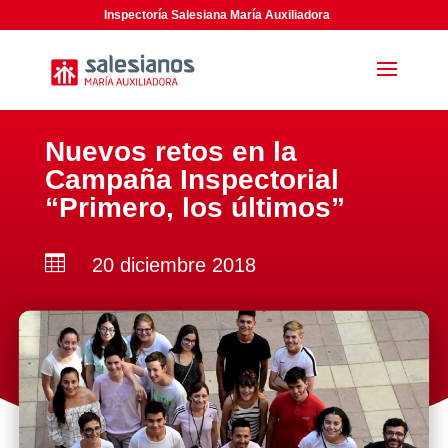
Inspectoría Salesiana María Auxiliadora
Nuevos retos en la
Campaña Inspectorial
“Primero, los últimos”

20 diciembre 2018