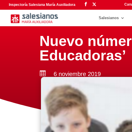
Cana
Inspectoría Salesiana María Auxiliadora
Salesianos
Nuevo número
Educadoras’

6 noviembre 2019