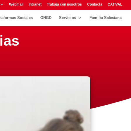
Webmail
Intranet
Trabaja con nosotros
Contacta
CAT/VAL
ataformas Sociales
ONGD
Servicios
Familia Salesiana
ias