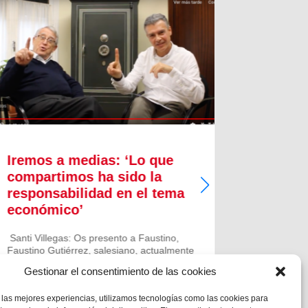
Iremos a medias: ‘Lo que
Innova
compartimos ha sido la
proces
responsabilidad en el tema
crecim
económico’
Quizás pu
sintetice 
Santi Villegas: Os presento a Faustino,
está exper
Faustino Gutiérrez, salesiano, actualmente
en España
rector de la parroquia San Antonio de
Gestionar el consentimiento de las cookies
año, coinc
Padua en Sant Vicenç dels Horts y, aparte,
nacimiento
persona de confianza del ecónomo
 las mejores experiencias, utilizamos tecnologías como las cookies para
inspectorial y, por lo tanto, apoderado...