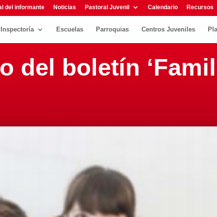
l del informante
Noticias
Pastoral Juvenil
Calendario
Recursos
Inspectoría
Escuelas
Parroquias
Centros Juveniles
Pl
 del boletín ‘Famil