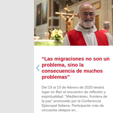
ianos
“Las migraciones no son un
problema, sino la
consecuencia de muchos
ales y
problemas”
rios
os
Del 19 al 23 de febrero de 2020 tendrá
rrià,
lugar en Bari el encuentro de reflexión y
dación de
espiritualidad: “Mediterráneo, frontera de
ana en
la paz” promovido por la Conferencia
Episcopal Italiana. Participarán más de
cincuenta obispos en...