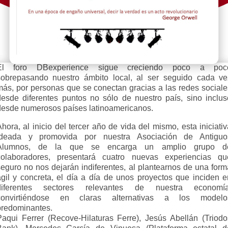
El foro DBexperience sigue creciendo poco a poc
sobrepasando nuestro ámbito local, al ser seguido cada ve
más, por personas que se conectan gracias a las redes sociale
desde diferentes puntos no sólo de nuestro país, sino inclus
desde numerosos países latinoamericanos.
hora, al inicio del tercer año de vida del mismo, esta iniciati
ideada y promovida por nuestra Asociación de Antiguo
Alumnos, de la que se encarga un amplio grupo d
colaboradores, presentará cuatro nuevas experiencias qu
seguro no nos dejarán indiferentes, al plantearnos de una form
ágil y concreta, el día a día de unos proyectos que inciden e
diferentes sectores relevantes de nuestra economía
convirtiéndose en claras alternativas a los modelo
predominantes.
Paqui Ferrer (Recove-Hilaturas Ferre), Jesús Abellán (Triodo