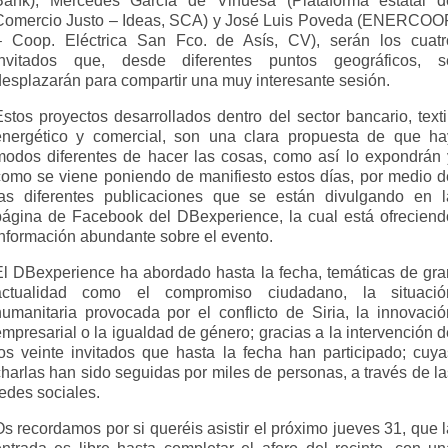
Bank), Mercedes García de Vinuesa (Plataforma estatal d
Comercio Justo – Ideas, SCA) y José Luis Poveda (ENERCOO
– Coop. Eléctrica San Fco. de Asís, CV), serán los cuatr
invitados que, desde diferentes puntos geográficos, s
desplazarán para compartir una muy interesante sesión.
stos proyectos desarrollados dentro del sector bancario, texti
energético y comercial, son una clara propuesta de que ha
modos diferentes de hacer las cosas, como así lo expondrán 
como se viene poniendo de manifiesto estos días, por medio d
las diferentes publicaciones que se están divulgando en l
página de Facebook del DBexperience, la cual está ofreciend
información abundante sobre el evento.
El DBexperience ha abordado hasta la fecha, temáticas de gra
actualidad como el compromiso ciudadano, la situació
humanitaria provocada por el conflicto de Siria, la innovació
mpresarial o la igualdad de género; gracias a la intervención 
los veinte invitados que hasta la fecha han participado; cuya
charlas han sido seguidas por miles de personas, a través de la
edes sociales.
s recordamos por si queréis asistir el próximo jueves 31, que 