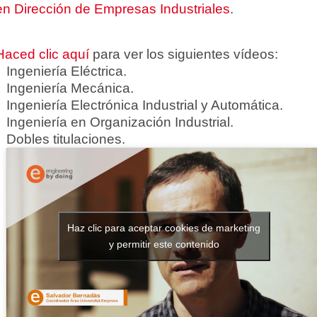
en Dirección de Empresas Industriales
.
Haced clic aquí
para ver los siguientes vídeos:
Ingeniería Eléctrica.
Ingeniería Mecánica.
Ingeniería Electrónica Industrial y Automática.
Ingeniería en Organización Industrial.
Dobles titulaciones.
Haz clic para aceptar cookies de marketing
y permitir este contenido