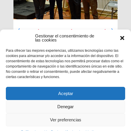
Luces largas para la Inspectoría
Gestionar el consentimiento de
María Auxiliadora
las cookies
El último día de nuestra primera sesión del
Para ofrecer las mejores experiencias, utilizamos tecnologías como las
Capítulo se ha caracterizado por su enfoque
cookies para almacenar y/o acceder a la información del dispositivo. El
sobre el presente y futuro de nuestra inspectoría.
consentimiento de estas tecnologías nos permitirá procesar datos como el
Terminados los informes que habrá que enviar al
comportamiento de navegación o las identificaciones únicas en este sitio.
Capítulo General 28, tocaba...
No consentir o retirar el consentimiento, puede afectar negativamente a
ciertas características y funciones.
Aceptar
Denegar
Ver preferencias