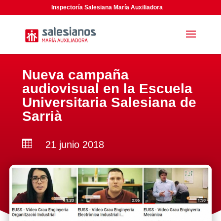
Inspectoría Salesiana María Auxiliadora
Nueva campaña
audiovisual en la Escuela
Universitaria Salesiana de
Sarrià

21 junio 2018