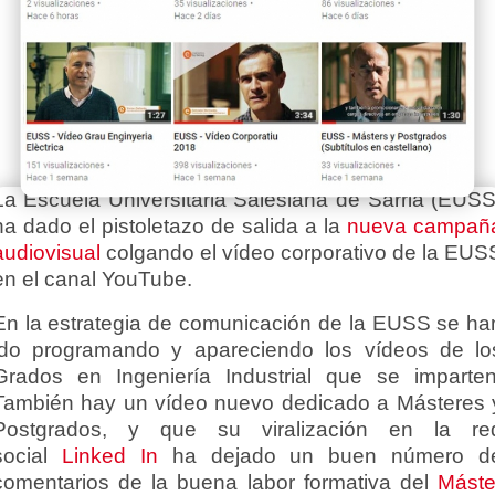
La Escuela Universitaria Salesiana de Sarrià (EUSS
ha dado el pistoletazo de salida a la
nueva campañ
audiovisual
colgando el vídeo corporativo de la EUS
en el canal YouTube.
En la estrategia de comunicación de la EUSS se ha
ido programando y apareciendo los vídeos de lo
Grados en Ingeniería Industrial que se imparten
También hay un vídeo nuevo dedicado a Másteres 
Postgrados, y que su viralización en la re
social
Linked In
ha dejado un buen número d
comentarios de la buena labor formativa del
Máste