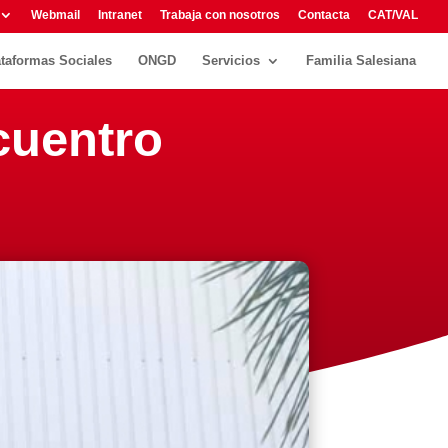
Webmail
Intranet
Trabaja con nosotros
Contacta
CAT/VAL
ataformas Sociales
ONGD
Servicios
Familia Salesiana
ncuentro