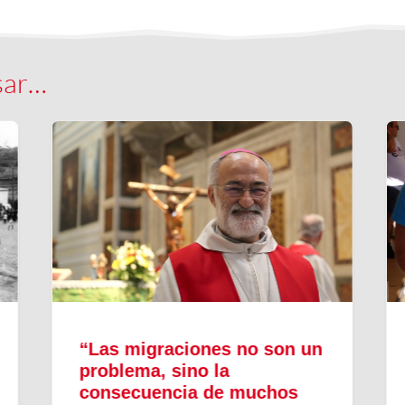
sar…
“Las migraciones no son un
problema, sino la
consecuencia de muchos