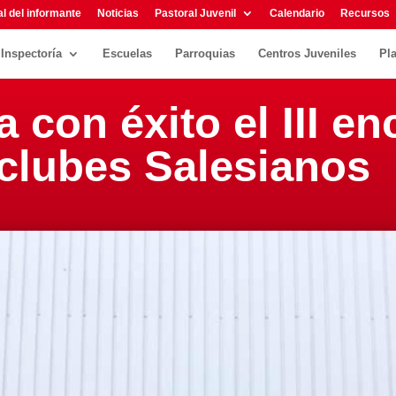
l del informante
Noticias
Pastoral Juvenil
Calendario
Recursos
Inspectoría
Escuelas
Parroquias
Centros Juveniles
Pl
 con éxito el III e
 clubes Salesianos