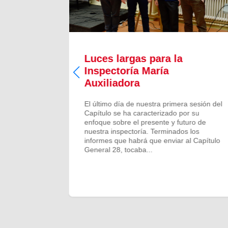
Luces largas para la
Inspectoría María
 todos los
Auxiliadora
aron para
 numeroso
El último día de nuestra primera sesión del
scalones
Capítulo se ha caracterizado por su
ado de
enfoque sobre el presente y futuro de
más...
nuestra inspectoría. Terminados los
informes que habrá que enviar al Capítulo
General 28, tocaba...