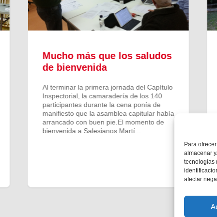
Mucho más que los saludos
de bienvenida
Al terminar la primera jornada del Capítulo
Inspectorial, la camaradería de los 140
participantes durante la cena ponía de
manifiesto que la asamblea capitular había
arrancado con buen pie.El momento de
bienvenida a Salesianos Martí...
Para ofrecer
almacenar y/
tecnologías
identificaci
afectar nega
A