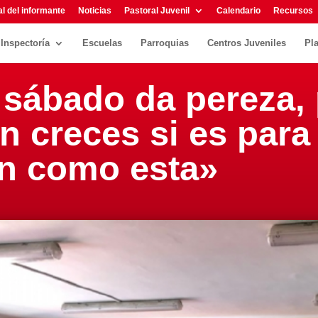
l del informante
Noticias
Pastoral Juvenil
Calendario
Recursos
Inspectoría
Escuelas
Parroquias
Centros Juveniles
Pl
 sábado da pereza,
creces si es para 
n como esta»