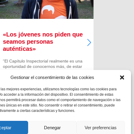
«Los jóvenes nos piden que
Taller
seamos personas
navide
auténticas»
Alcoy
“El Capítulo Inspectorial realmente es una
Con la lle
oportunidad de conocernos más, de estar
departame
más unidos; poner cara a mucha gente
de la Escu
Gestionar el consentimiento de las cookies
que va trabajando por nuestra gran
Salesiano
Inspectoría y es este momento de
para poner
encuentro con los otros que nos hará...
diferentes
 las mejores experiencias, utilizamos tecnologías como las cookies para
se han pro
o acceder a la información del dispositivo. El consentimiento de estas
 nos permitirá procesar datos como el comportamiento de navegación o las
ones únicas en este sitio. No consentir o retirar el consentimiento, puede
tivamente a ciertas características y funciones.
ceptar
Denegar
Ver preferencias