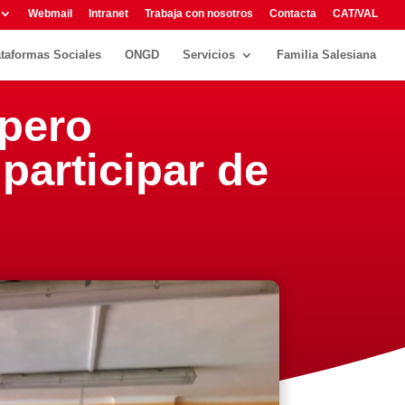
Webmail
Intranet
Trabaja con nosotros
Contacta
CAT/VAL
ataformas Sociales
ONGD
Servicios
Familia Salesiana
 pero
participar de