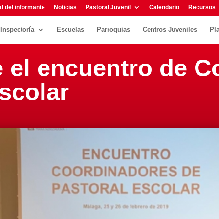
l del informante
Noticias
Pastoral Juvenil
Calendario
Recursos
Inspectoría
Escuelas
Parroquias
Centros Juveniles
Pl
 el encuentro de C
scolar