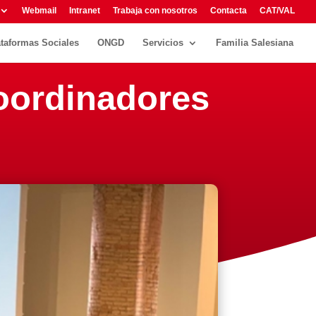
Webmail
Intranet
Trabaja con nosotros
Contacta
CAT/VAL
ataformas Sociales
ONGD
Servicios
Familia Salesiana
oordinadores