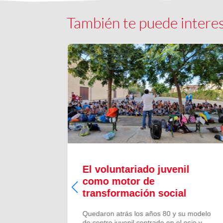
También te puede intere
 son un
El voluntariado juvenil
como motor de
chos
transformación social
Quedaron atrás los años 80 y su modelo
de centro juvenil centrado en el ocio y