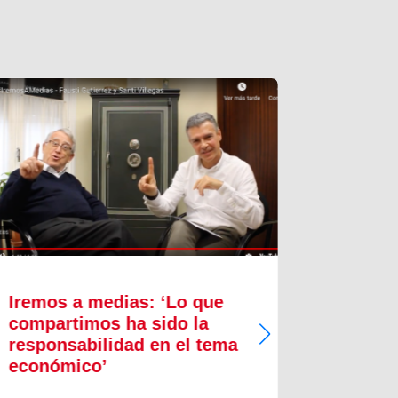
Iremos a medias: ‘Lo que
Innova
compartimos ha sido la
proces
responsabilidad en el tema
crecim
económico’
Quizás pu
sintetice 