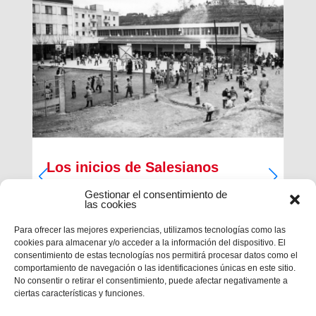
Los inicios de Salesianos
Terrassa
Gestionar el consentimiento de
las cookies
A partir de sus inquietudes sociales y religiosas,
un grupo de empresarios industriales de la
Para ofrecer las mejores experiencias, utilizamos tecnologías como las
ciudad, Antiguos Alumnos de los Salesianos de
cookies para almacenar y/o acceder a la información del dispositivo. El
Sarrià, Hosrta y Mataró, pidieron la fundación de
consentimiento de estas tecnologías nos permitirá procesar datos como el
una Escuela Profesional Salesiana en Terrassa.
comportamiento de navegación o las identificaciones únicas en este sitio.
Con...
No consentir o retirar el consentimiento, puede afectar negativamente a
ciertas características y funciones.