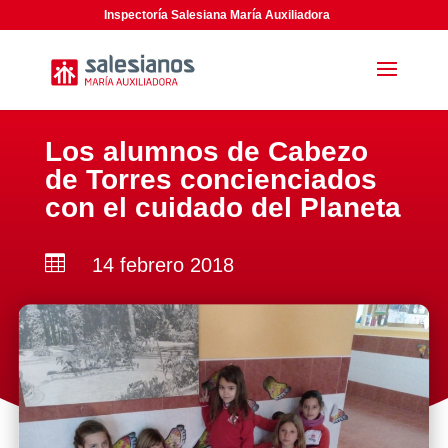
Inspectoría Salesiana María Auxiliadora
Los alumnos de Cabezo
de Torres concienciados
con el cuidado del Planeta

14 febrero 2018