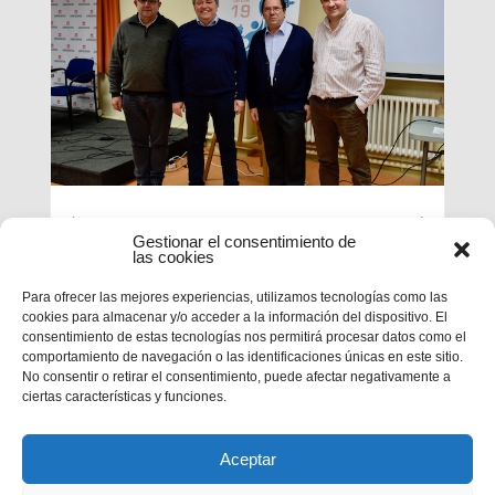
Luces largas para la Inspectoría
Gestionar el consentimiento de
María Auxiliadora
las cookies
Para ofrecer las mejores experiencias, utilizamos tecnologías como las
El último día de nuestra primera sesión del
cookies para almacenar y/o acceder a la información del dispositivo. El
Capítulo se ha caracterizado por su enfoque
consentimiento de estas tecnologías nos permitirá procesar datos como el
sobre el presente y futuro de nuestra inspectoría.
comportamiento de navegación o las identificaciones únicas en este sitio.
Terminados los informes que habrá que enviar al
No consentir o retirar el consentimiento, puede afectar negativamente a
Capítulo General 28, tocaba...
ciertas características y funciones.
Aceptar