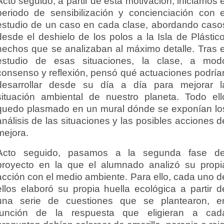
Acto seguido, a partir de esta motivación, iniciamos e
periodo de sensibilización y concienciación con e
estudio de un caso en cada clase, abordando caso
desde el deshielo de los polos a la Isla de Plástico
hechos que se analizaban al máximo detalle. Tras e
estudio de esas situaciones, la clase, a mod
consenso y reflexión, pensó qué actuaciones podría
desarrollar desde su día a día para mejorar l
situación ambiental de nuestro planeta. Todo ell
quedo plasmado en un mural dónde se exponían lo
análisis de las situaciones y las posibles acciones d
mejora.
Acto seguido, pasamos a la segunda fase de
proyecto en la que el alumnado analizó su propi
acción con el medio ambiente. Para ello, cada uno d
ellos elaboró su propia huella ecológica a partir d
una serie de cuestiones que se plantearon, e
función de la respuesta que eligieran a cad