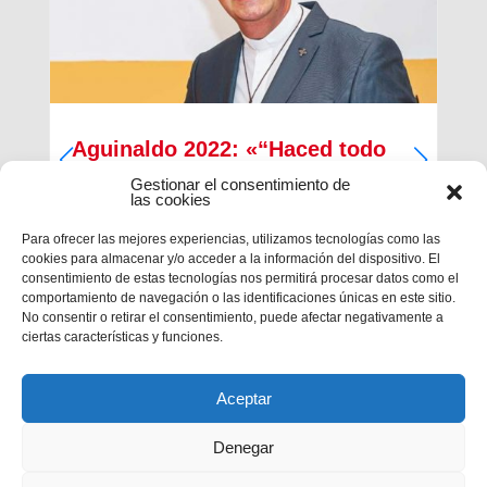
Aguinaldo 2022: «“Haced todo
por amor, nada a la fuerza”»
Gestionar el consentimiento de
las cookies
En una carta publicada en la Agencia de Noticias
Salesiana (ANS) este 23 de julio, el Rector Mayor
Para ofrecer las mejores experiencias, utilizamos tecnologías como las
anuncia el que será el mensaje del Aguinaldo
cookies para almacenar y/o acceder a la información del dispositivo. El
2022, esta vez inspirado en la frase de San
consentimiento de estas tecnologías nos permitirá procesar datos como el
Francisco de Sales: “Haced todo por amor, nada
comportamiento de navegación o las identificaciones únicas en este sitio.
a la fuerza”.
No consentir o retirar el consentimiento, puede afectar negativamente a
ciertas características y funciones.
Aceptar
Denegar