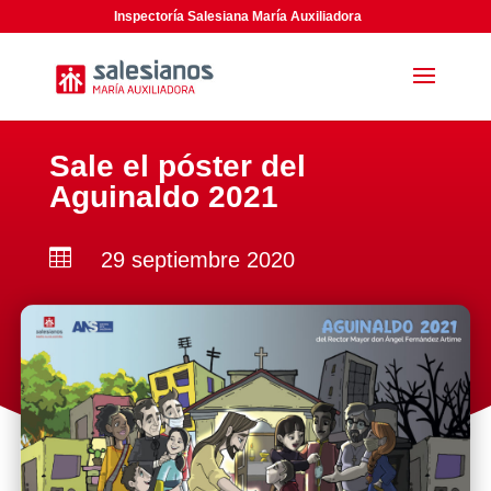
Inspectoría Salesiana María Auxiliadora
Sale el póster del
Aguinaldo 2021

29 septiembre 2020