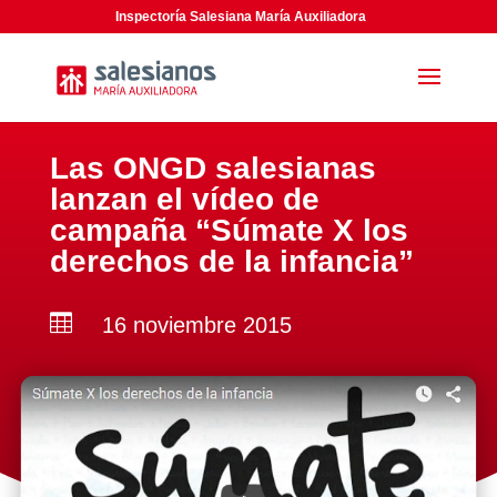
Inspectoría Salesiana María Auxiliadora
Las ONGD salesianas
lanzan el vídeo de
campaña “Súmate X los
derechos de la infancia”

16 noviembre 2015