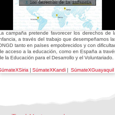
La campaña pretende favorecer los derechos de l
infancia, a través del trabajo que desempeñamos la
ONGD tanto en países empobrecidos y con dificulta
de acceso a la educación, como en España a travé
de la Educación para el Desarrollo y el Voluntariado.
SúmateXSiria
|
SúmateXKandi
|
SúmateXGuayaquil