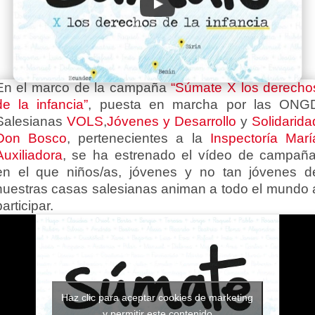
En el marco de la campaña
“Súmate X los derecho
de la infancia”
, puesta en marcha por las ONG
Salesianas
VOLS
,
Jóvenes y Desarrollo
y
Solidarida
Don Bosco
, pertenecientes a la
Inspectoría Marí
Auxiliadora
, se ha estrenado el vídeo de campaña
en el que niños/as, jóvenes y no tan jóvenes d
nuestras casas salesianas animan a todo el mundo 
participar.
Haz clic para aceptar cookies de marketing
y permitir este contenido