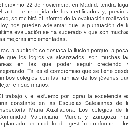
El próximo 22 de noviembre, en Madrid, tendrá luga
el acto de recogida de los certificados y, previo 
este, se recibirá el informe de la evaluación realizada
Hoy nos pueden adelantar que la puntuación de l
última evaluación se ha superado y que son mucha
las mejoras implementadas.
Tras la auditoría se destaca la ilusión porque, a pesa
de que los logros ya alcanzados, son muchas la
áreas en las que poder seguir creciendo 
mejorando. Tal es el compromiso que se tiene desd
ambos colegios con las familias de los jóvenes qu
dejan en sus manos.
El trabajo y el esfuerzo por lograr la excelencia e
una constante en las Escuelas Salesianas de l
Inspectoría María Auxiliadora. Los colegios de l
Comunidad Valenciana, Murcia y Zaragoza ha
implantado un modelo de gestión conforme a lo