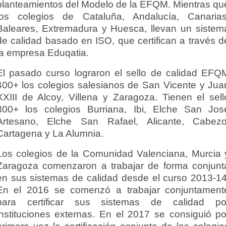
planteamientos del Modelo de la EFQM. Mientras qu
los colegios de Cataluña, Andalucía, Canarias
Baleares, Extremadura y Huesca, llevan un sistem
de calidad basado en ISO, que certifican a través d
la empresa Eduqatia.
El pasado curso lograron el sello de calidad EFQ
400+ los colegios salesianos de San Vicente y Jua
XXIII de Alcoy, Villena y Zaragoza. Tienen el sell
300+ los colegios Burriana, Ibi, Elche San Jos
Artesano, Elche San Rafael, Alicante, Cabezo
Cartagena y La Alumnia.
Los colegios de la Comunidad Valenciana, Murcia 
Zaragoza comenzaron a trabajar de forma conjunt
en sus sistemas de calidad desde el curso 2013-14
En el 2016 se comenzó a trabajar conjuntament
para certificar sus sistemas de calidad po
instituciones externas. En el 2017 se consiguió po