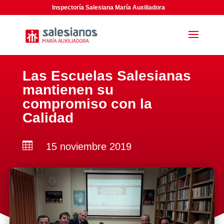
Inspectoría Salesiana María Auxiliadora
Las Escuelas Salesianas
mantienen su
compromiso con la
Calidad

15 noviembre 2019