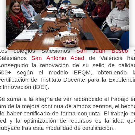
Los colegios Salesianos
San Juan Bosco
Salesianos
San Antonio Abad
de Valencia ha
conseguido la renovación de su sello de calida
500+ según el modelo EFQM, obteniendo l
certificación del Instituto Docente para la Excelenci
e Innovación (IDEI).
Se suma a la alegría de ver reconocido el trabajo e
pro de la mejora continua de ambos centros, el hech
de haber certificado de forma conjunta. El trabajo e
red y la optimización de recursos es la idea qu
subyace tras esta modalidad de certificación.