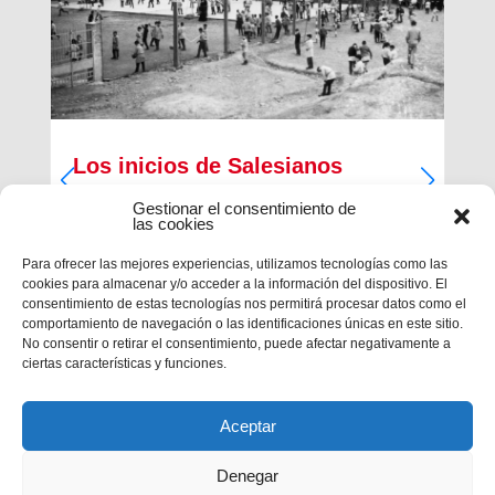
Los inicios de Salesianos
Terrassa
Gestionar el consentimiento de
las cookies
A partir de sus inquietudes sociales y religiosas,
un grupo de empresarios industriales de la
Para ofrecer las mejores experiencias, utilizamos tecnologías como las
ciudad, Antiguos Alumnos de los Salesianos de
cookies para almacenar y/o acceder a la información del dispositivo. El
Sarrià, Hosrta y Mataró, pidieron la fundación de
consentimiento de estas tecnologías nos permitirá procesar datos como el
una Escuela Profesional Salesiana en Terrassa.
comportamiento de navegación o las identificaciones únicas en este sitio.
Con...
No consentir o retirar el consentimiento, puede afectar negativamente a
ciertas características y funciones.
Aceptar
Denegar