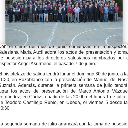
Con el cierre del mes de junio comienzan en la Inspectorí
Salesiana María Auxiliadora los actos de presentación y toma
de posesión para los directores salesianos nombrados por e
Inspector Ángel Asurmendi el pasado 7 de junio.
l pistoletazo de salida tendrá lugar el domingo 30 de junio, a l
11:30, en Pozoblanco con la presentación de Manuel del Rosa
Guzmán. Además, durante la primera semana de julio tendrá
lugar los actos de presentación de Marco Antonio Vázque
ernández, en Cádiz, a partir de las 20:00 del lunes 1 de julio,
de Teodoro Castillejo Rubio, en Úbeda, el viernes 5 desde la
20:30.
La segunda semana de julio arrancará con la toma de posesió