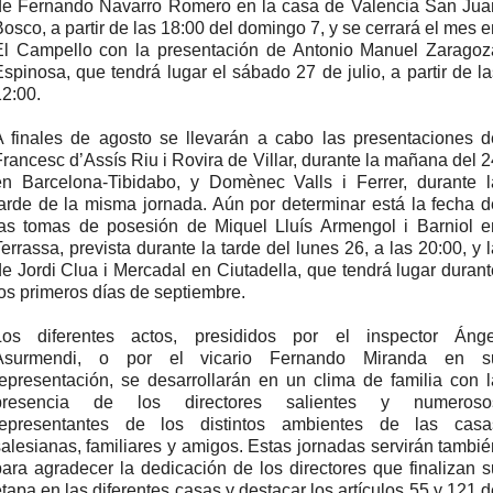
de Fernando Navarro Romero en la casa de Valencia San Jua
osco, a partir de las 18:00 del domingo 7, y se cerrará el mes 
El Campello con la presentación de Antonio Manuel Zaragoz
spinosa, que tendrá lugar el sábado 27 de julio, a partir de l
12:00.
A finales de agosto se llevarán a cabo las presentaciones d
rancesc d’Assís Riu i Rovira de Villar, durante la mañana del 
en Barcelona-Tibidabo, y Domènec Valls i Ferrer, durante l
tarde de la misma jornada. Aún por determinar está la fecha d
las tomas de posesión de Miquel Lluís Armengol i Barniol e
errassa, prevista durante la tarde del lunes 26, a las 20:00, y 
de Jordi Clua i Mercadal en Ciutadella, que tendrá lugar durant
os primeros días de septiembre.
Los diferentes actos, presididos por el inspector Ánge
Asurmendi, o por el vicario Fernando Miranda en s
representación, se desarrollarán en un clima de familia con l
presencia de los directores salientes y numeroso
representantes de los distintos ambientes de las casa
salesianas, familiares y amigos. Estas jornadas servirán tambié
para agradecer la dedicación de los directores que finalizan s
tapa en las diferentes casas y destacar los artículos 55 y 121 