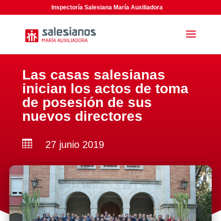
Inspectoría Salesiana María Auxiliadora
Las casas salesianas
inician los actos de toma
de posesión de sus
nuevos directores

27 junio 2019